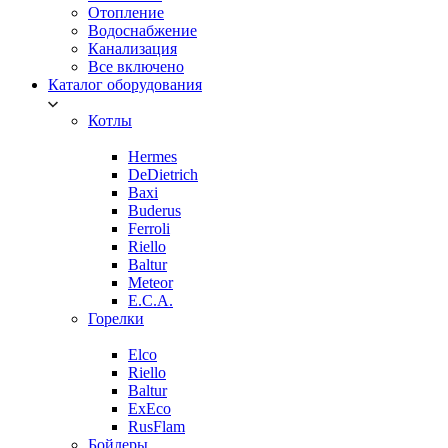
Отопление
Водоснабжение
Канализация
Все включено
Каталог оборудования
Котлы
Hermes
DeDietrich
Baxi
Buderus
Ferroli
Riello
Baltur
Meteor
E.C.A.
Горелки
Elco
Riello
Baltur
ExEco
RusFlam
Бойлеры