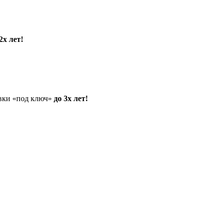
2х лет!
овки «под ключ»
до 3х лет!