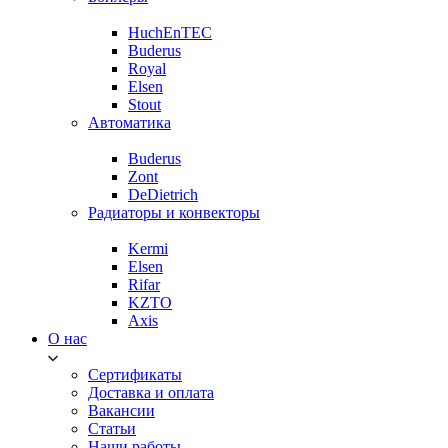
HuchEnTEC
Buderus
Royal
Elsen
Stout
Автоматика
Buderus
Zont
DeDietrich
Радиаторы и конвекторы
Kermi
Elsen
Rifar
KZTO
Axis
О нас
Сертификаты
Доставка и оплата
Вакансии
Статьи
Наши работы