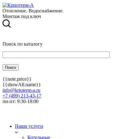
Отопление. Водоснабжение.
Монтаж под ключ
Поиск по каталогу
{{note.price}}
{{showAll.name}}
info@krioterm-a.ru
+7 (499) 213-43-17
пн-пт: 9:30-18:00
Наши услуги
Котельные