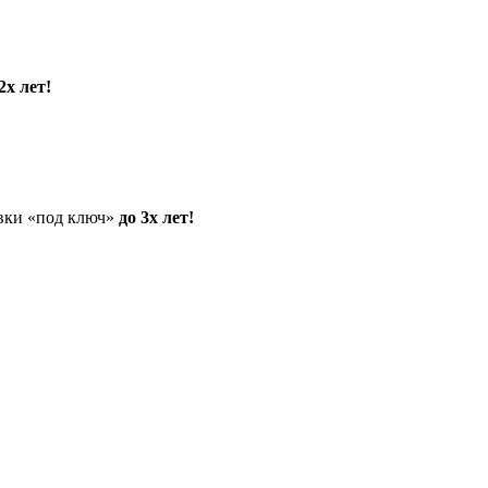
2х лет!
овки «под ключ»
до 3х лет!