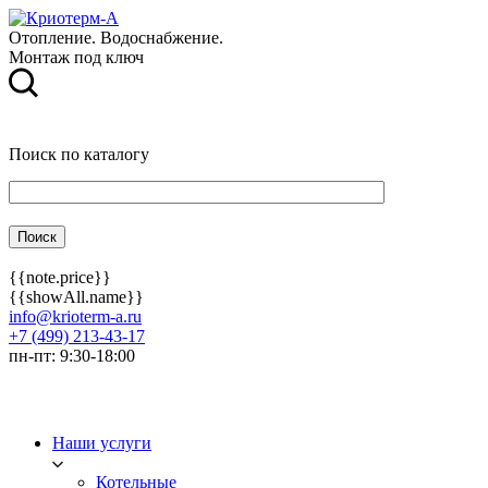
Отопление. Водоснабжение.
Монтаж под ключ
Поиск по каталогу
{{note.price}}
{{showAll.name}}
info@krioterm-a.ru
+7 (499) 213-43-17
пн-пт: 9:30-18:00
Наши услуги
Котельные