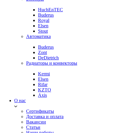
HuchEnTEC
Buderus
Royal
Elsen
Stout
Автоматика
Buderus
Zont
DeDietrich
Радиаторы и конвекторы
Kermi
Elsen
Rifar
KZTO
Axis
О нас
Сертификаты
Доставка и оплата
Вакансии
Статьи
Наши работы