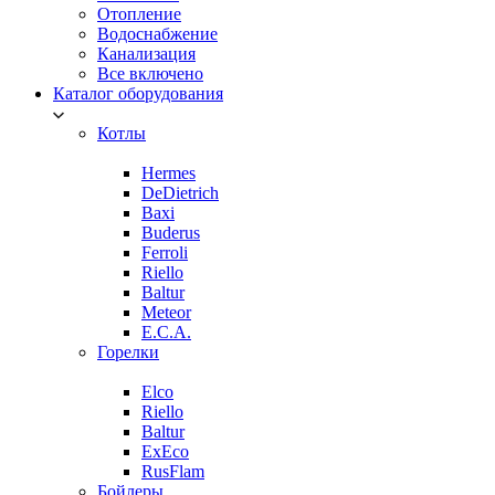
Отопление
Водоснабжение
Канализация
Все включено
Каталог оборудования
Котлы
Hermes
DeDietrich
Baxi
Buderus
Ferroli
Riello
Baltur
Meteor
E.C.A.
Горелки
Elco
Riello
Baltur
ExEco
RusFlam
Бойлеры