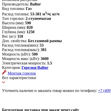
Производитель:
Baltur
Вид топлива:
Газ
3
Расход топлива:
53-381 м
/ч; кг/ч
Тип горелки:
2-ступенчатая
Высота (мм):
590
Ширина (мм):
820
Глубина (мм):
1250
Вес (кг):
118
Доп. свойства:
Без газовой рампы
Расход топлива(мин):
53
Расход топлива(макс):
381
Мощность (кВт):
500
Мощность макс (кВт):
3600
Электрическая мощность:
1.5
Категория:
Горелки Baltur
Монтаж горелок
Все характеристики
Уточнить наличие и заказать товар можно по телефону:
+7 (499
Бесплатная доставка при заказе через сайт