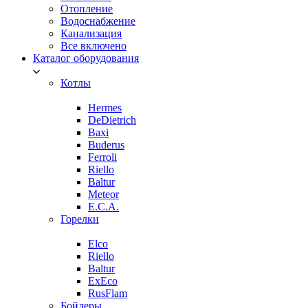
Отопление
Водоснабжение
Канализация
Все включено
Каталог оборудования
Котлы
Hermes
DeDietrich
Baxi
Buderus
Ferroli
Riello
Baltur
Meteor
E.C.A.
Горелки
Elco
Riello
Baltur
ExEco
RusFlam
Бойлеры