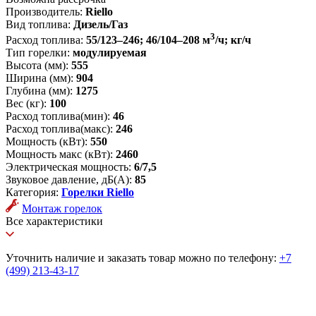
Производитель:
Riello
Вид топлива:
Дизель/Газ
3
Расход топлива:
55/123–246; 46/104–208 м
/ч; кг/ч
Тип горелки:
модулируемая
Высота (мм):
555
Ширина (мм):
904
Глубина (мм):
1275
Вес (кг):
100
Расход топлива(мин):
46
Расход топлива(макс):
246
Мощность (кВт):
550
Мощность макс (кВт):
2460
Электрическая мощность:
6/7,5
Звуковое давление, дБ(А):
85
Категория:
Горелки Riello
Монтаж горелок
Все характеристики
Уточнить наличие и заказать товар можно по телефону:
+7
(499) 213-43-17