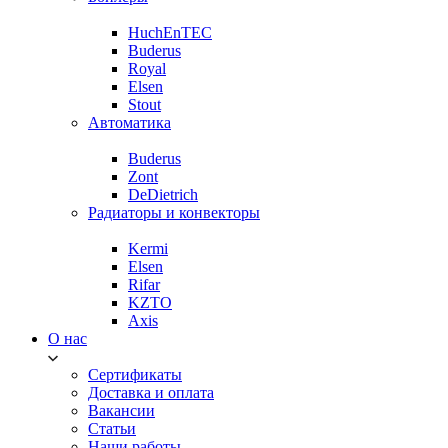
HuchEnTEC
Buderus
Royal
Elsen
Stout
Автоматика
Buderus
Zont
DeDietrich
Радиаторы и конвекторы
Kermi
Elsen
Rifar
KZTO
Axis
О нас
Сертификаты
Доставка и оплата
Вакансии
Статьи
Наши работы