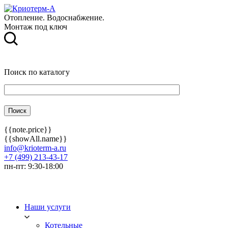
Отопление. Водоснабжение.
Монтаж под ключ
Поиск по каталогу
{{note.price}}
{{showAll.name}}
info@krioterm-a.ru
+7 (499) 213-43-17
пн-пт: 9:30-18:00
Наши услуги
Котельные