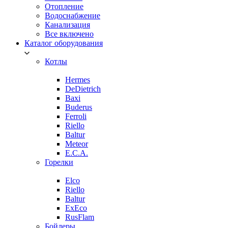
Отопление
Водоснабжение
Канализация
Все включено
Каталог оборудования
Котлы
Hermes
DeDietrich
Baxi
Buderus
Ferroli
Riello
Baltur
Meteor
E.C.A.
Горелки
Elco
Riello
Baltur
ExEco
RusFlam
Бойлеры