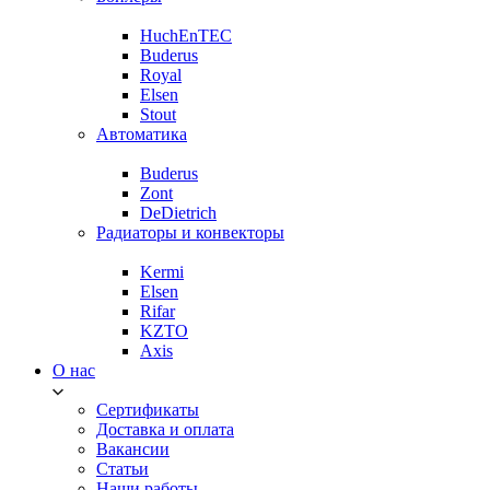
HuchEnTEC
Buderus
Royal
Elsen
Stout
Автоматика
Buderus
Zont
DeDietrich
Радиаторы и конвекторы
Kermi
Elsen
Rifar
KZTO
Axis
О нас
Сертификаты
Доставка и оплата
Вакансии
Статьи
Наши работы