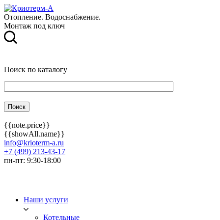
Отопление. Водоснабжение.
Монтаж под ключ
Поиск по каталогу
{{note.price}}
{{showAll.name}}
info@krioterm-a.ru
+7 (499) 213-43-17
пн-пт: 9:30-18:00
Наши услуги
Котельные