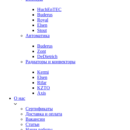
HuchEnTEC
Buderus
Royal
Elsen
Stout
Автоматика
Buderus
Zont
DeDietrich
Радиаторы и конвекторы
Kermi
Elsen
Rifar
KZTO
Axis
О нас
Сертификаты
Доставка и оплата
Вакансии
Статьи
Наши работы