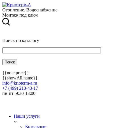
Отопление. Водоснабжение.
Монтаж под ключ
Поиск по каталогу
{{note.price}}
{{showAll.name}}
info@krioterm-a.ru
+7 (499) 213-43-17
пн-пт: 9:30-18:00
Наши услуги
Котельные