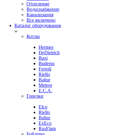
Отопление
Водоснабжение
Канализация
Все включено
Каталог оборудования
Котлы
Hermes
DeDietrich
Baxi
Buderus
Ferroli
Riello
Baltur
Meteor
E.C.A.
Горелки
Elco
Riello
Baltur
ExEco
RusFlam
Бойлеры