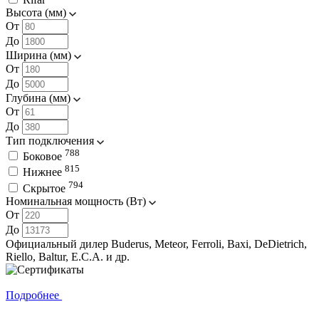
Высота (мм)
От
До
Ширина (мм)
От
До
Глубина (мм)
От
До
Тип подключения
788
Боковое
815
Нижнее
794
Скрытое
Номинальная мощность (Вт)
От
До
Официальный дилер Buderus,⁠ Meteor, Ferroli, Baxi, DeDietrich,
Riello, Baltur, E.C.A. и др.
Подробнее