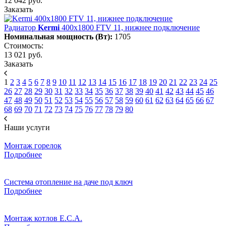
12 042 руб.
Заказать
Радиатор
Kermi
400х1800 FTV 11, нижнее подключение
Номинальная мощность (Вт):
1705
Стоимость:
13 021 руб.
Заказать
1
2
3
4
5
6
7
8
9
10
11
12
13
14
15
16
17
18
19
20
21
22
23
24
25
26
27
28
29
30
31
32
33
34
35
36
37
38
39
40
41
42
43
44
45
46
47
48
49
50
51
52
53
54
55
56
57
58
59
60
61
62
63
64
65
66
67
68
69
70
71
72
73
74
75
76
77
78
79
80
Наши услуги
Монтаж горелок
Подробнее
Система отопление на даче под ключ
Подробнее
Монтаж котлов E.C.A.