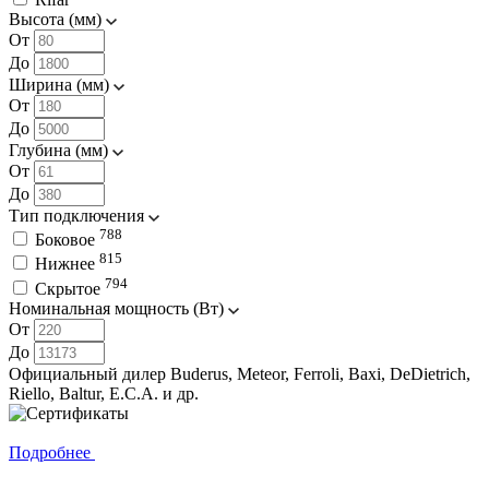
Высота (мм)
От
До
Ширина (мм)
От
До
Глубина (мм)
От
До
Тип подключения
788
Боковое
815
Нижнее
794
Скрытое
Номинальная мощность (Вт)
От
До
Официальный дилер Buderus,⁠ Meteor, Ferroli, Baxi, DeDietrich,
Riello, Baltur, E.C.A. и др.
Подробнее