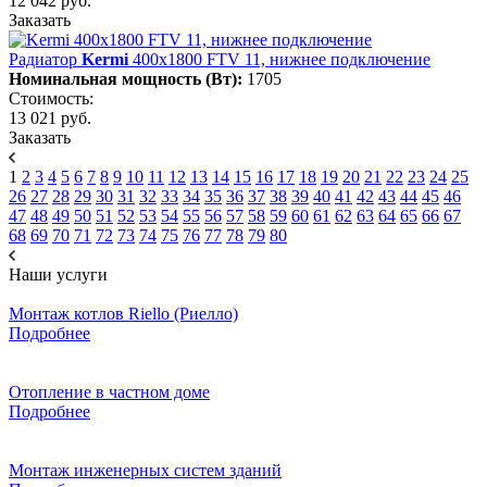
12 042 руб.
Заказать
Радиатор
Kermi
400х1800 FTV 11, нижнее подключение
Номинальная мощность (Вт):
1705
Стоимость:
13 021 руб.
Заказать
1
2
3
4
5
6
7
8
9
10
11
12
13
14
15
16
17
18
19
20
21
22
23
24
25
26
27
28
29
30
31
32
33
34
35
36
37
38
39
40
41
42
43
44
45
46
47
48
49
50
51
52
53
54
55
56
57
58
59
60
61
62
63
64
65
66
67
68
69
70
71
72
73
74
75
76
77
78
79
80
Наши услуги
Монтаж котлов Riello (Риелло)
Подробнее
Отопление в частном доме
Подробнее
Монтаж инженерных систем зданий