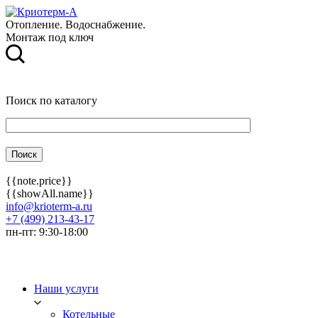
Отопление. Водоснабжение.
Монтаж под ключ
Поиск по каталогу
{{note.price}}
{{showAll.name}}
info@krioterm-a.ru
+7 (499) 213-43-17
пн-пт: 9:30-18:00
Наши услуги
Котельные