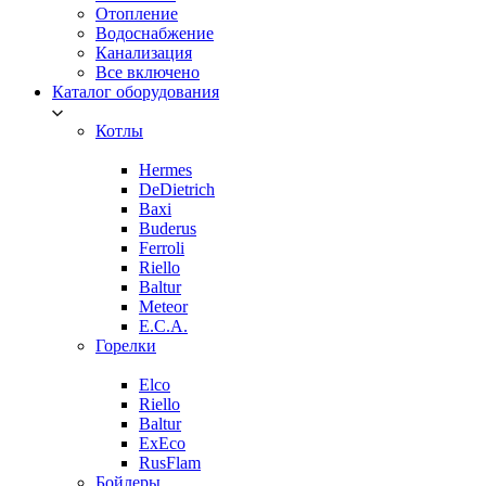
Отопление
Водоснабжение
Канализация
Все включено
Каталог оборудования
Котлы
Hermes
DeDietrich
Baxi
Buderus
Ferroli
Riello
Baltur
Meteor
E.C.A.
Горелки
Elco
Riello
Baltur
ExEco
RusFlam
Бойлеры