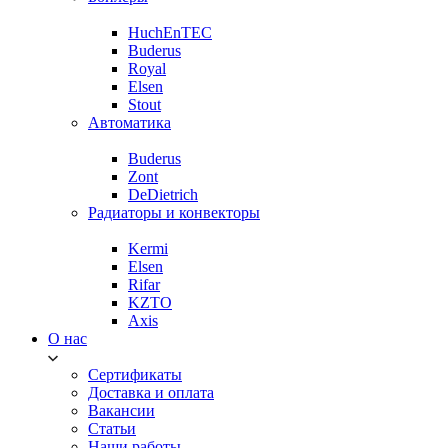
HuchEnTEC
Buderus
Royal
Elsen
Stout
Автоматика
Buderus
Zont
DeDietrich
Радиаторы и конвекторы
Kermi
Elsen
Rifar
KZTO
Axis
О нас
Сертификаты
Доставка и оплата
Вакансии
Статьи
Наши работы