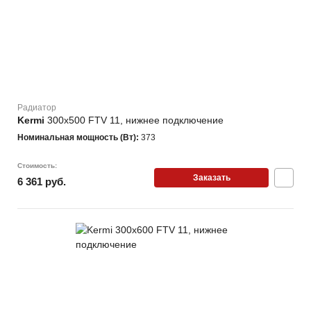
Номинальная
мощность
(Вт)
От
До
Радиатор
Kermi
300х500 FTV 11, нижнее подключение
Номинальная мощность (Вт):
373
Стоимость:
Заказать
6 361 руб.