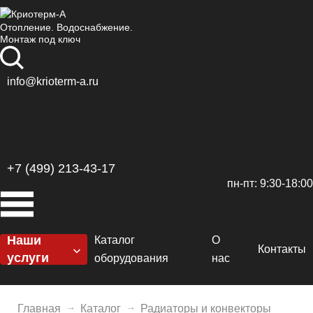
Подбор
Очистить
параметров
Отопление. Водоснабжение.
Монтаж под ключ
Цена
От
До
info@krioterm-a.ru
Производитель
+7 (499) 213-43-17
пн-пт: 9:30-18:00
Elsen
192
KZTO
Наши
Каталог
О
602
Контакты
услуги
оборудования
нас
Axis
Котельные
612
Котлы
Сертификаты
H
Отопление
Kermi
Главная
Каталог
Радиаторы и конвекторы
Горелки
Доставка и оплат
De
El