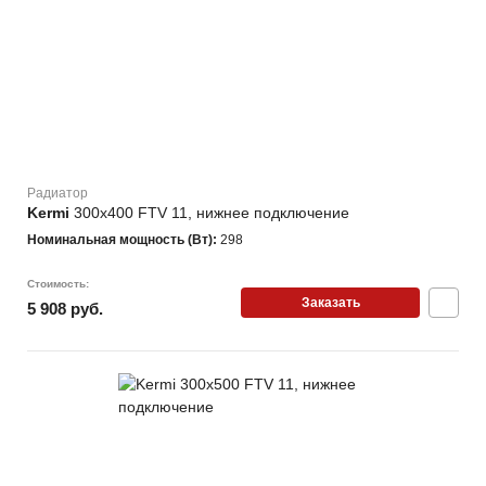
Глубина
(мм)
От
До
Радиатор
Kermi
300х400 FTV 11, нижнее подключение
Тип
Номинальная мощность (Вт):
298
подключения
Стоимость:
Боковое
Заказать
5 908 руб.
788
Нижнее
815
Скрытое
794