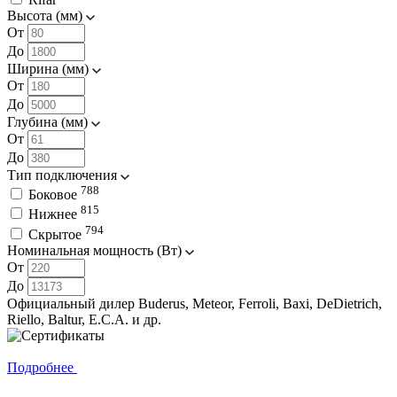
Высота (мм)
От
До
Ширина (мм)
От
До
Глубина (мм)
От
До
Тип подключения
788
Боковое
815
Нижнее
794
Скрытое
Номинальная мощность (Вт)
От
До
Официальный дилер Buderus,⁠ Meteor, Ferroli, Baxi, DeDietrich,
Riello, Baltur, E.C.A. и др.
Подробнее