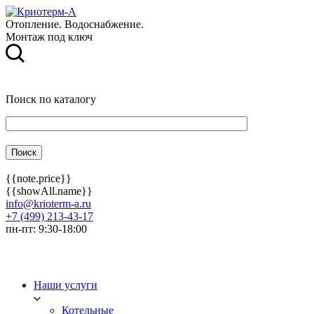
Отопление. Водоснабжение.
Монтаж под ключ
Поиск по каталогу
{{note.price}}
{{showAll.name}}
info@krioterm-a.ru
+7 (499) 213-43-17
пн-пт: 9:30-18:00
Наши услуги
Котельные