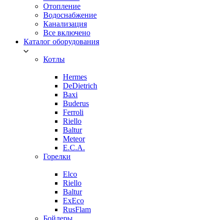
Отопление
Водоснабжение
Канализация
Все включено
Каталог оборудования
Котлы
Hermes
DeDietrich
Baxi
Buderus
Ferroli
Riello
Baltur
Meteor
E.C.A.
Горелки
Elco
Riello
Baltur
ExEco
RusFlam
Бойлеры