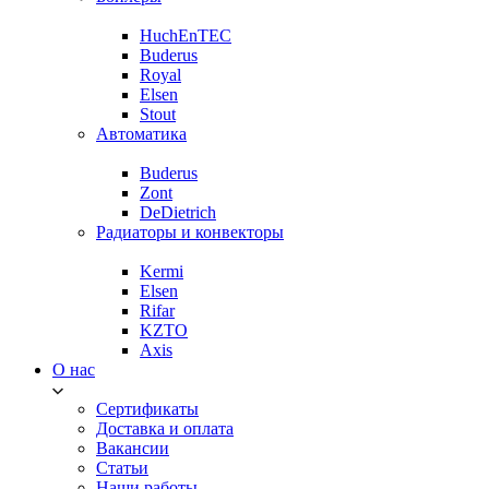
HuchEnTEC
Buderus
Royal
Elsen
Stout
Автоматика
Buderus
Zont
DeDietrich
Радиаторы и конвекторы
Kermi
Elsen
Rifar
KZTO
Axis
О нас
Сертификаты
Доставка и оплата
Вакансии
Статьи
Наши работы