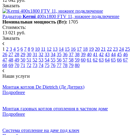
12 042 руб.
Заказать
Радиатор
Kermi
400х1800 FTV 11, нижнее подключение
Номинальная мощность (Вт):
1705
Стоимость:
13 021 руб.
Заказать
1
2
3
4
5
6
7
8
9
10
11
12
13
14
15
16
17
18
19
20
21
22
23
24
25
26
27
28
29
30
31
32
33
34
35
36
37
38
39
40
41
42
43
44
45
46
47
48
49
50
51
52
53
54
55
56
57
58
59
60
61
62
63
64
65
66
67
68
69
70
71
72
73
74
75
76
77
78
79
80
Наши услуги
Монтаж котлов De Dietrich (Де Дитрих)
Подробнее
Монтаж газовых котлов отопления в частном доме
Подробнее
Система отопление на даче под ключ