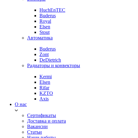
HuchEnTEC
Buderus
Royal
Elsen
Stout
Автоматика
Buderus
Zont
DeDietrich
Радиаторы и конвекторы
Kermi
Elsen
Rifar
KZTO
Axis
О нас
Сертификаты
Доставка и оплата
Вакансии
Статьи
Наши работы