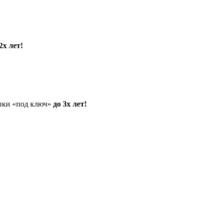
2х лет!
овки «под ключ»
до 3х лет!