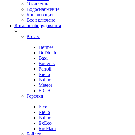
Отопление
Водоснабжение
Канализация
Все включено
Каталог оборудования
Котлы
Hermes
DeDietrich
Baxi
Buderus
Ferroli
Riello
Baltur
Meteor
E.C.A.
Горелки
Elco
Riello
Baltur
ExEco
RusFlam
Бойлеры