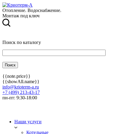
Отопление. Водоснабжение.
Монтаж под ключ
Поиск по каталогу
{{note.price}}
{{showAll.name}}
info@krioterm-a.ru
+7 (499) 213-43-17
пн-пт: 9:30-18:00
Наши услуги
Котельные