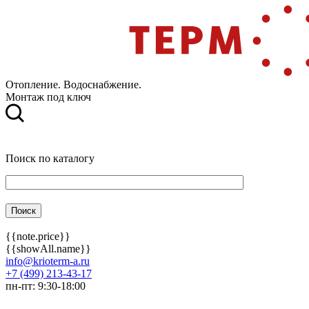
Отопление. Водоснабжение.
Монтаж под ключ
Поиск по каталогу
{{note.price}}
{{showAll.name}}
info@krioterm-a.ru
+7 (499) 213-43-17
пн-пт: 9:30-18:00