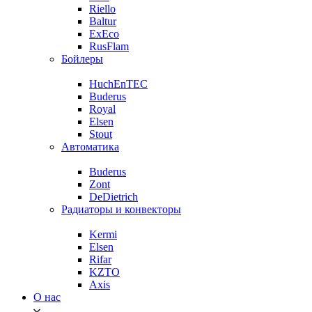
Riello
Baltur
ExEco
RusFlam
Бойлеры
HuchEnTEC
Buderus
Royal
Elsen
Stout
Автоматика
Buderus
Zont
DeDietrich
Радиаторы и конвекторы
Kermi
Elsen
Rifar
KZTO
Axis
О нас