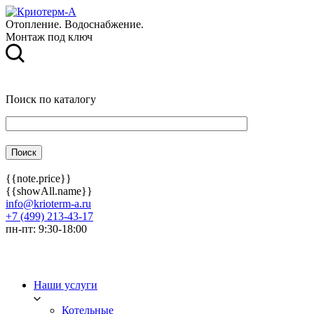
Отопление. Водоснабжение.
Монтаж под ключ
Поиск по каталогу
{{note.price}}
{{showAll.name}}
info@krioterm-a.ru
+7 (499) 213-43-17
пн-пт: 9:30-18:00
Наши услуги
Котельные