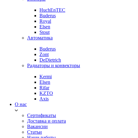
HuchEnTEC
Buderus
Royal
Elsen
Stout
Автоматика
Buderus
Zont
DeDietrich
Радиаторы и конвекторы
Kermi
Elsen
Rifar
KZTO
Axis
О нас
Сертификаты
Доставка и оплата
Вакансии
Статьи
Наши работы