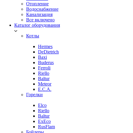
Отопление
Водоснабжение
Канализация
Все включено
Каталог оборудования
Котлы
Hermes
DeDietrich
Baxi
Buderus
Ferroli
Riello
Baltur
Meteor
E.C.A.
Горелки
Elco
Riello
Baltur
ExEco
RusFlam
Бойлеры