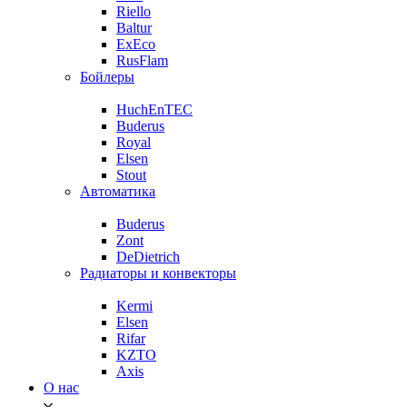
Riello
Baltur
ExEco
RusFlam
Бойлеры
HuchEnTEC
Buderus
Royal
Elsen
Stout
Автоматика
Buderus
Zont
DeDietrich
Радиаторы и конвекторы
Kermi
Elsen
Rifar
KZTO
Axis
О нас