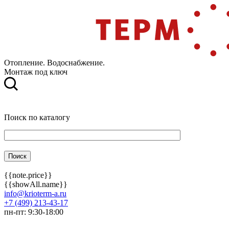
Отопление. Водоснабжение.
Монтаж под ключ
Поиск по каталогу
{{note.price}}
{{showAll.name}}
info@krioterm-a.ru
+7 (499) 213-43-17
пн-пт: 9:30-18:00