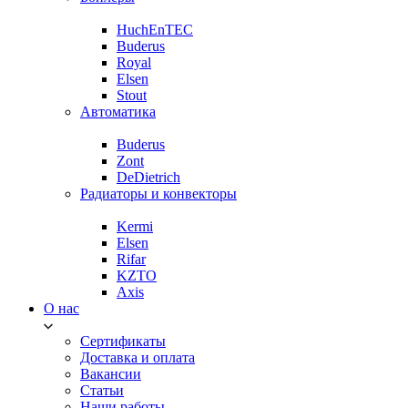
HuchEnTEC
Buderus
Royal
Elsen
Stout
Автоматика
Buderus
Zont
DeDietrich
Радиаторы и конвекторы
Kermi
Elsen
Rifar
KZTO
Axis
О нас
Сертификаты
Доставка и оплата
Вакансии
Статьи
Наши работы