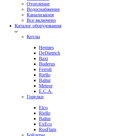
Отопление
Водоснабжение
Канализация
Все включено
Каталог оборудования
Котлы
Hermes
DeDietrich
Baxi
Buderus
Ferroli
Riello
Baltur
Meteor
E.C.A.
Горелки
Elco
Riello
Baltur
ExEco
RusFlam
Бойлеры