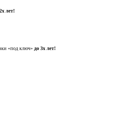
2х лет!
овки «под ключ»
до 3х лет!