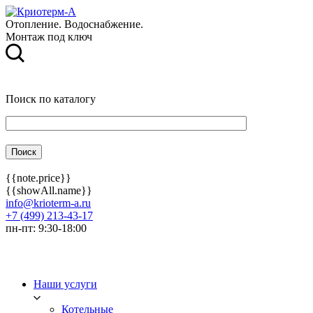
Отопление. Водоснабжение.
Монтаж под ключ
Поиск по каталогу
{{note.price}}
{{showAll.name}}
info@krioterm-a.ru
+7 (499) 213-43-17
пн-пт: 9:30-18:00
Наши услуги
Котельные