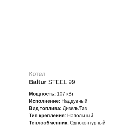
(мм)
От
До
Глубина
(мм)
Котёл
От
До
Baltur
STEEL 99
Мощность:
107 кВт
Исполнение:
Наддувный
Вид топлива:
Дизель/Газ
Тип крепления:
Напольный
Вес
Теплообменник:
Одноконтурный
(кг)