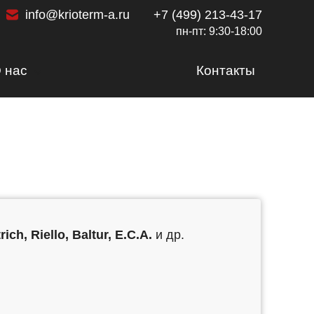
info@krioterm-a.ru
+7 (499) 213-43-17
пн-пт: 9:30-18:00
 нас
Контакты
Сертификаты
Доставка и оплата
Вакансии
Статьи
Наши работы
Отзывы
ich, Riello, Baltur, E.C.A.
и др.