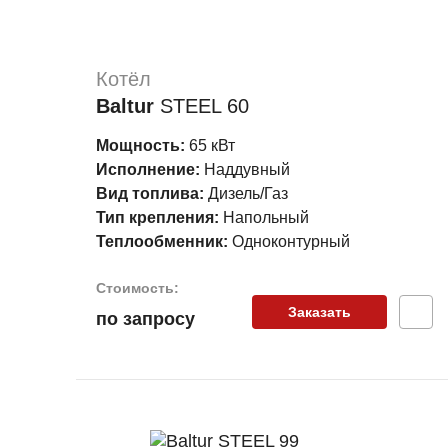
Напольный
50
Котёл
Baltur
STEEL 60
Исполнение
Мощность:
65 кВт
Наддувный
Исполнение:
Наддувный
50
Вид топлива:
Дизель/Газ
Тип крепления:
Напольный
Теплообменник:
Одноконтурный
Высота
(мм)
Стоимость:
От
До
Заказать
по запросу
Ширина