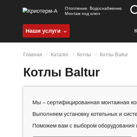
Подбор
Отопление. Водоснабжение.
Очистить
Монтаж под ключ
параметров
Наши услуги
Производитель
Котельные
Baltur
50
Отопление
Главная
Каталог
Котлы
Котлы Baltur
Водоснабжение
Котлы Baltur
Мощность
Канализация
(кВт)
Все включено
От
До
Мы – сертифицированная монтажная ко
Выполняем установку котельных и сист
Поможем вам с выбором оборудования
Расход