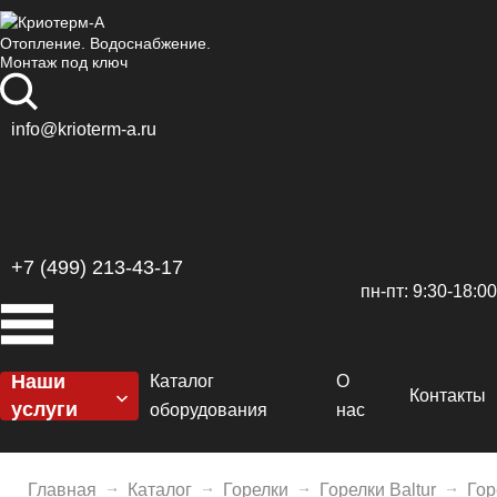
Отопление. Водоснабжение.
Монтаж под ключ
info@krioterm-a.ru
+7 (499) 213-43-17
пн-пт: 9:30-18:00
Наши
Каталог
О
Контакты
услуги
оборудования
нас
Котельные
Котлы
Сертификаты
H
Отопление
Главная
Каталог
Горелки
Горелки Baltur
Гор
Горелки
Доставка и оплат
De
El