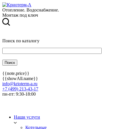
Отопление. Водоснабжение.
Монтаж под ключ
Поиск по каталогу
{{note.price}}
{{showAll.name}}
info@krioterm-a.ru
+7 (499) 213-43-17
пн-пт: 9:30-18:00
Наши услуги
Котельные