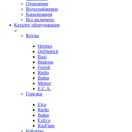
Отопление
Водоснабжение
Канализация
Все включено
Каталог оборудования
Котлы
Hermes
DeDietrich
Baxi
Buderus
Ferroli
Riello
Baltur
Meteor
E.C.A.
Горелки
Elco
Riello
Baltur
ExEco
RusFlam
Бойлеры