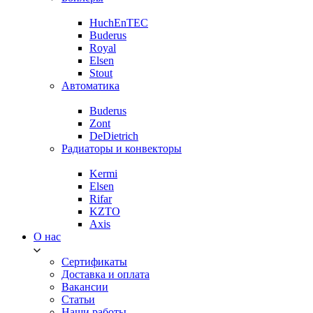
HuchEnTEC
Buderus
Royal
Elsen
Stout
Автоматика
Buderus
Zont
DeDietrich
Радиаторы и конвекторы
Kermi
Elsen
Rifar
KZTO
Axis
О нас
Сертификаты
Доставка и оплата
Вакансии
Статьи
Наши работы