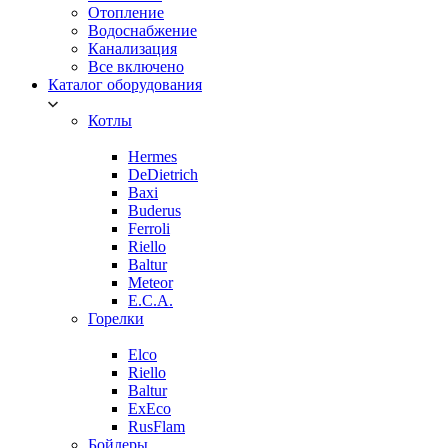
Отопление
Водоснабжение
Канализация
Все включено
Каталог оборудования
Котлы
Hermes
DeDietrich
Baxi
Buderus
Ferroli
Riello
Baltur
Meteor
E.C.A.
Горелки
Elco
Riello
Baltur
ExEco
RusFlam
Бойлеры