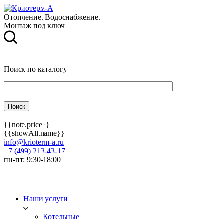
Отопление. Водоснабжение.
Монтаж под ключ
Поиск по каталогу
{{note.price}}
{{showAll.name}}
info@krioterm-a.ru
+7 (499) 213-43-17
пн-пт: 9:30-18:00
Наши услуги
Котельные