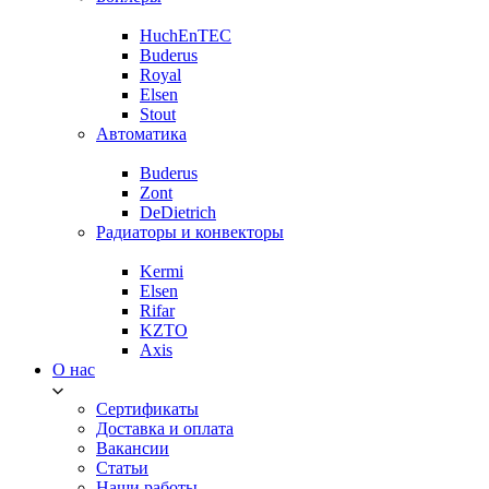
HuchEnTEC
Buderus
Royal
Elsen
Stout
Автоматика
Buderus
Zont
DeDietrich
Радиаторы и конвекторы
Kermi
Elsen
Rifar
KZTO
Axis
О нас
Сертификаты
Доставка и оплата
Вакансии
Статьи
Наши работы