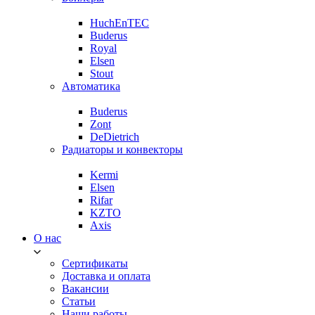
HuchEnTEC
Buderus
Royal
Elsen
Stout
Автоматика
Buderus
Zont
DeDietrich
Радиаторы и конвекторы
Kermi
Elsen
Rifar
KZTO
Axis
О нас
Сертификаты
Доставка и оплата
Вакансии
Статьи
Наши работы