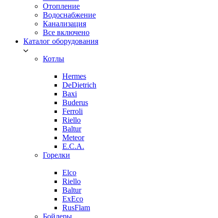
Отопление
Водоснабжение
Канализация
Все включено
Каталог оборудования
Котлы
Hermes
DeDietrich
Baxi
Buderus
Ferroli
Riello
Baltur
Meteor
E.C.A.
Горелки
Elco
Riello
Baltur
ExEco
RusFlam
Бойлеры