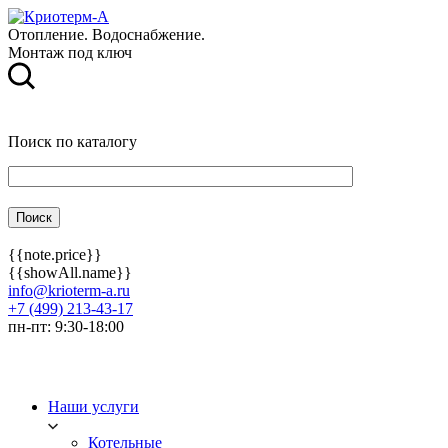
Отопление. Водоснабжение.
Монтаж под ключ
Поиск по каталогу
{{note.price}}
{{showAll.name}}
info@krioterm-a.ru
+7 (499) 213-43-17
пн-пт: 9:30-18:00
Наши услуги
Котельные