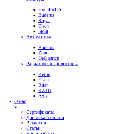
HuchEnTEC
Buderus
Royal
Elsen
Stout
Автоматика
Buderus
Zont
DeDietrich
Радиаторы и конвекторы
Kermi
Elsen
Rifar
KZTO
Axis
О нас
Сертификаты
Доставка и оплата
Вакансии
Статьи
Наши работы