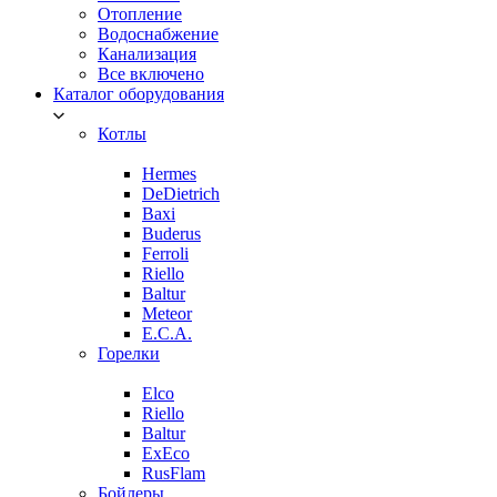
Отопление
Водоснабжение
Канализация
Все включено
Каталог оборудования
Котлы
Hermes
DeDietrich
Baxi
Buderus
Ferroli
Riello
Baltur
Meteor
E.C.A.
Горелки
Elco
Riello
Baltur
ExEco
RusFlam
Бойлеры