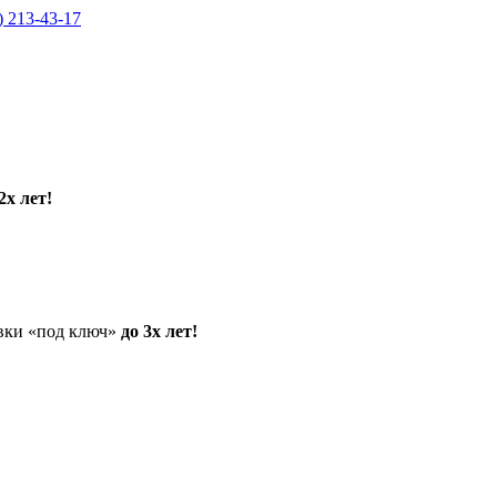
) 213-43-17
2х лет!
овки «под ключ»
до 3х лет!