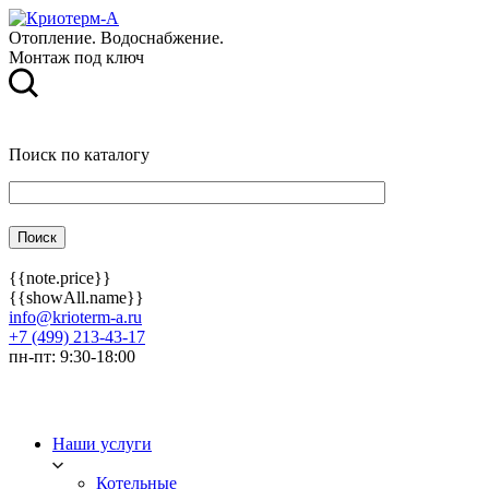
Отопление. Водоснабжение.
Монтаж под ключ
Поиск по каталогу
{{note.price}}
{{showAll.name}}
info@krioterm-a.ru
+7 (499) 213-43-17
пн-пт: 9:30-18:00
Наши услуги
Котельные