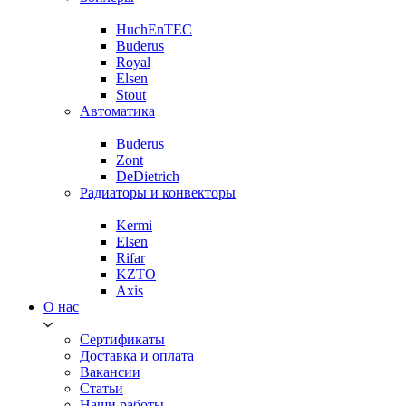
HuchEnTEC
Buderus
Royal
Elsen
Stout
Автоматика
Buderus
Zont
DeDietrich
Радиаторы и конвекторы
Kermi
Elsen
Rifar
KZTO
Axis
О нас
Сертификаты
Доставка и оплата
Вакансии
Статьи
Наши работы