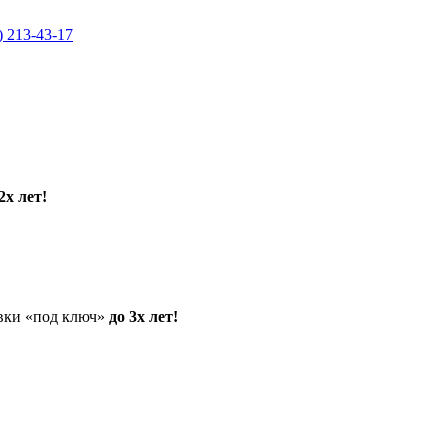
) 213-43-17
2х лет!
овки «под ключ»
до 3х лет!