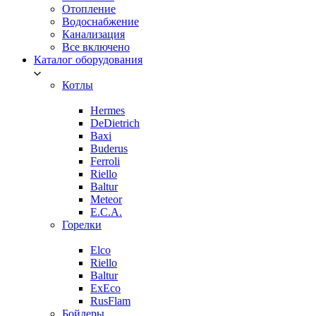
Отопление
Водоснабжение
Канализация
Все включено
Каталог оборудования
Котлы
Hermes
DeDietrich
Baxi
Buderus
Ferroli
Riello
Baltur
Meteor
E.C.A.
Горелки
Elco
Riello
Baltur
ExEco
RusFlam
Бойлеры