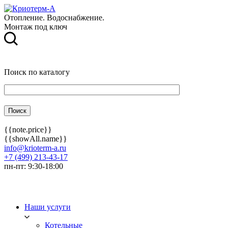
Отопление. Водоснабжение.
Монтаж под ключ
Поиск по каталогу
{{note.price}}
{{showAll.name}}
info@krioterm-a.ru
+7 (499) 213-43-17
пн-пт: 9:30-18:00
Наши услуги
Котельные