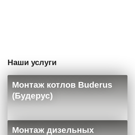
Стоимость:
Стои
Заказать
494 165 руб.
440
Наши услуги
Монтаж котлов Buderus
(Будерус)
Монтаж дизельных