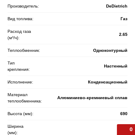
Производитель:
DeDietrich
Вид топлива:
Газ
Расход газа
2.65
(м³/ч):
Теплообменник:
Одноконтурный
Тип
Настенный
крепления:
Исполнение:
Конденсационный
Материал
Алюминиево-кремниевый сплав
теплообменника:
Высота (мм):
690
Ширина
0
450
(мм):