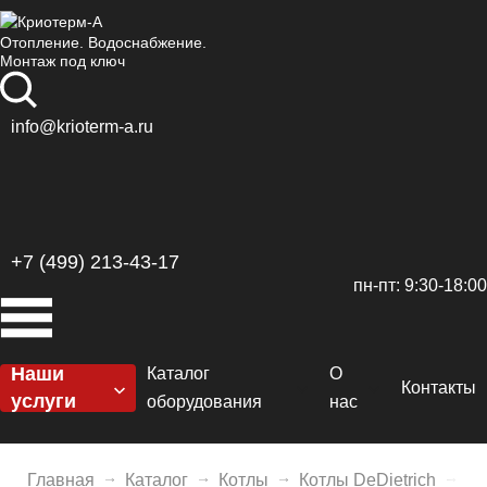
Отопление. Водоснабжение.
Монтаж под ключ
info@krioterm-a.ru
+7 (499) 213-43-17
пн-пт: 9:30-18:00
Наши
Каталог
О
Контакты
услуги
оборудования
нас
Котельные
Котлы
Сертификаты
H
Отопление
Главная
Каталог
Котлы
Котлы DeDietrich
Га
Горелки
Доставка и оплат
De
El