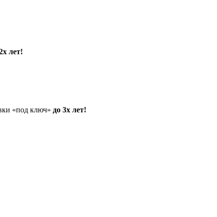
2х лет!
овки «под ключ»
до 3х лет!