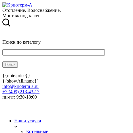
Отопление. Водоснабжение.
Монтаж под ключ
Поиск по каталогу
{{note.price}}
{{showAll.name}}
info@krioterm-a.ru
+7 (499) 213-43-17
пн-пт: 9:30-18:00
Наши услуги
Котельные