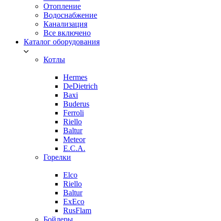
Отопление
Водоснабжение
Канализация
Все включено
Каталог оборудования
Котлы
Hermes
DeDietrich
Baxi
Buderus
Ferroli
Riello
Baltur
Meteor
E.C.A.
Горелки
Elco
Riello
Baltur
ExEco
RusFlam
Бойлеры