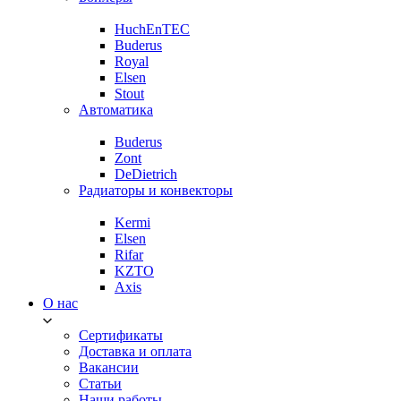
HuchEnTEC
Buderus
Royal
Elsen
Stout
Автоматика
Buderus
Zont
DeDietrich
Радиаторы и конвекторы
Kermi
Elsen
Rifar
KZTO
Axis
О нас
Сертификаты
Доставка и оплата
Вакансии
Статьи
Наши работы