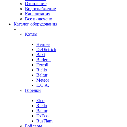
Отопление
Водоснабжение
Канализация
Все включено
Каталог оборудования
Котлы
Hermes
DeDietrich
Baxi
Buderus
Ferroli
Riello
Baltur
Meteor
E.C.A.
Горелки
Elco
Riello
Baltur
ExEco
RusFlam
Бойлеры