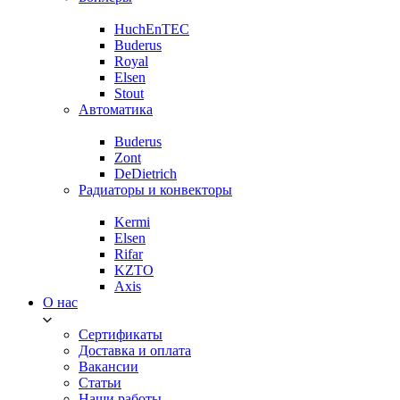
HuchEnTEC
Buderus
Royal
Elsen
Stout
Автоматика
Buderus
Zont
DeDietrich
Радиаторы и конвекторы
Kermi
Elsen
Rifar
KZTO
Axis
О нас
Сертификаты
Доставка и оплата
Вакансии
Статьи
Наши работы