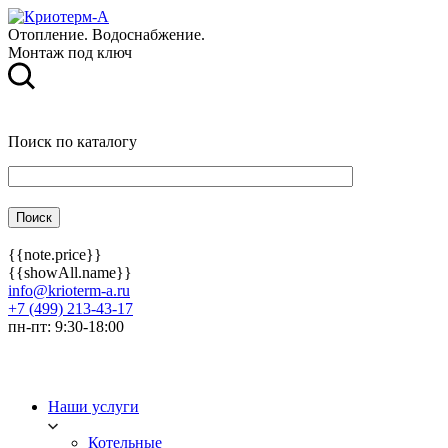
Отопление. Водоснабжение.
Монтаж под ключ
Поиск по каталогу
{{note.price}}
{{showAll.name}}
info@krioterm-a.ru
+7 (499) 213-43-17
пн-пт: 9:30-18:00
Наши услуги
Котельные