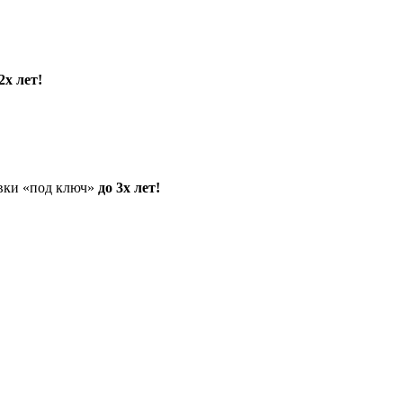
2х лет!
овки «под ключ»
до 3х лет!