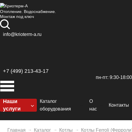
Отопление. Водоснабжение.
Монтаж под ключ
info@krioterm-a.ru
+7 (499) 213-43-17
пн-пт: 9:30-18:00
Наши
Каталог
О
Контакты
услуги
оборудования
нас
Котельные
Котлы
Сертификаты
H
Отопление
Главная
Каталог
Котлы
Котлы Ferroli (Ферроли
Горелки
Доставка и оплат
De
El