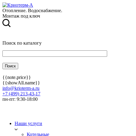
Отопление. Водоснабжение.
Монтаж под ключ
Поиск по каталогу
{{note.price}}
{{showAll.name}}
info@krioterm-a.ru
+7 (499) 213-43-17
пн-пт: 9:30-18:00
Наши услуги
Котельные