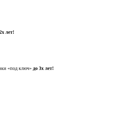
2х лет!
овки «под ключ»
до 3х лет!