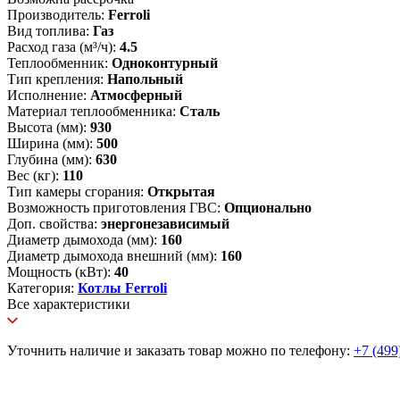
Производитель:
Ferroli
Вид топлива:
Газ
Расход газа (м³/ч):
4.5
Теплообменник:
Одноконтурный
Тип крепления:
Напольный
Исполнение:
Атмосферный
Материал теплообменника:
Сталь
Высота (мм):
930
Ширина (мм):
500
Глубина (мм):
630
Вес (кг):
110
Тип камеры сгорания:
Открытая
Возможность приготовления ГВС:
Опционально
Доп. свойства:
энергонезависимый
Диаметр дымохода (мм):
160
Диаметр дымохода внешний (мм):
160
Мощность (кВт):
40
Категория:
Котлы Ferroli
Все характеристики
Уточнить наличие и заказать товар можно по телефону:
+7 (499