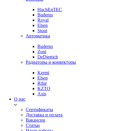
HuchEnTEC
Buderus
Royal
Elsen
Stout
Автоматика
Buderus
Zont
DeDietrich
Радиаторы и конвекторы
Kermi
Elsen
Rifar
KZTO
Axis
О нас
Сертификаты
Доставка и оплата
Вакансии
Статьи
Наши работы