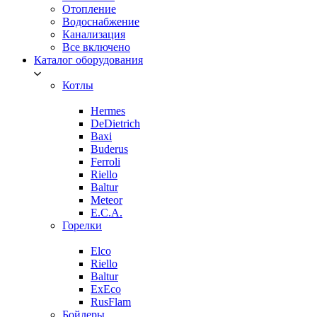
Отопление
Водоснабжение
Канализация
Все включено
Каталог оборудования
Котлы
Hermes
DeDietrich
Baxi
Buderus
Ferroli
Riello
Baltur
Meteor
E.C.A.
Горелки
Elco
Riello
Baltur
ExEco
RusFlam
Бойлеры