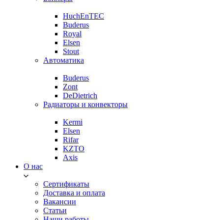
HuchEnTEC
Buderus
Royal
Elsen
Stout
Автоматика
Buderus
Zont
DeDietrich
Радиаторы и конвекторы
Kermi
Elsen
Rifar
KZTO
Axis
О нас
Сертификаты
Доставка и оплата
Вакансии
Статьи
Наши работы