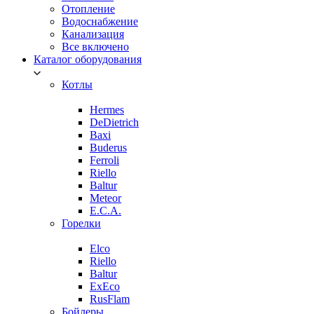
Отопление
Водоснабжение
Канализация
Все включено
Каталог оборудования
Котлы
Hermes
DeDietrich
Baxi
Buderus
Ferroli
Riello
Baltur
Meteor
E.C.A.
Горелки
Elco
Riello
Baltur
ExEco
RusFlam
Бойлеры