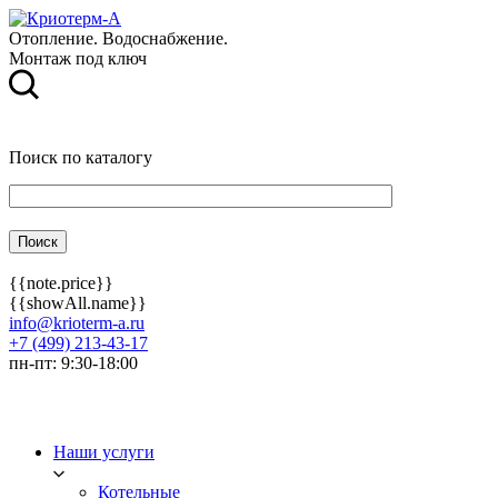
Отопление. Водоснабжение.
Монтаж под ключ
Поиск по каталогу
{{note.price}}
{{showAll.name}}
info@krioterm-a.ru
+7 (499) 213-43-17
пн-пт: 9:30-18:00
Наши услуги
Котельные