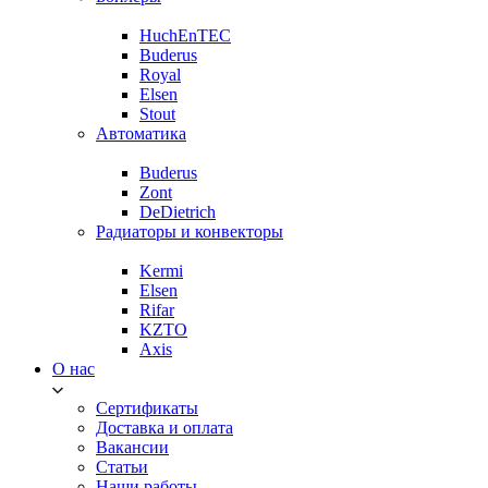
HuchEnTEC
Buderus
Royal
Elsen
Stout
Автоматика
Buderus
Zont
DeDietrich
Радиаторы и конвекторы
Kermi
Elsen
Rifar
KZTO
Axis
О нас
Сертификаты
Доставка и оплата
Вакансии
Статьи
Наши работы