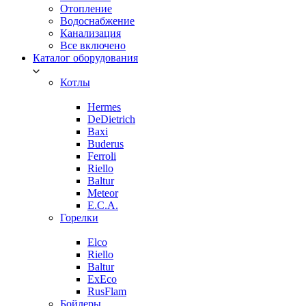
Отопление
Водоснабжение
Канализация
Все включено
Каталог оборудования
Котлы
Hermes
DeDietrich
Baxi
Buderus
Ferroli
Riello
Baltur
Meteor
E.C.A.
Горелки
Elco
Riello
Baltur
ExEco
RusFlam
Бойлеры