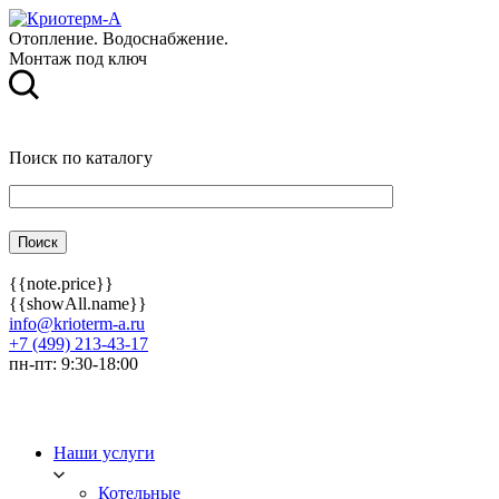
Отопление. Водоснабжение.
Монтаж под ключ
Поиск по каталогу
{{note.price}}
{{showAll.name}}
info@krioterm-a.ru
+7 (499) 213-43-17
пн-пт: 9:30-18:00
Наши услуги
Котельные