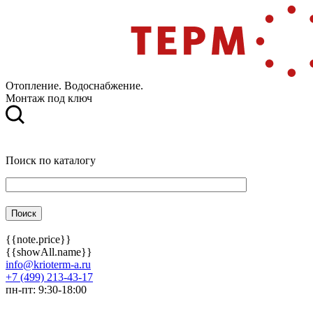
Отопление. Водоснабжение.
Монтаж под ключ
Поиск по каталогу
{{note.price}}
{{showAll.name}}
info@krioterm-a.ru
+7 (499) 213-43-17
пн-пт: 9:30-18:00