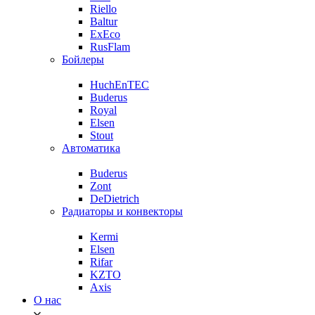
Riello
Baltur
ExEco
RusFlam
Бойлеры
HuchEnTEC
Buderus
Royal
Elsen
Stout
Автоматика
Buderus
Zont
DeDietrich
Радиаторы и конвекторы
Kermi
Elsen
Rifar
KZTO
Axis
О нас