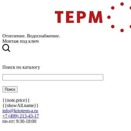
Отопление. Водоснабжение.
Монтаж под ключ
Поиск по каталогу
{{note.price}}
{{showAll.name}}
info@krioterm-a.ru
+7 (499) 213-43-17
пн-пт: 9:30-18:00