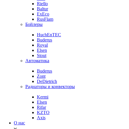
Riello
Baltur
ExEco
RusFlam
Бойлеры
HuchEnTEC
Buderus
Royal
Elsen
Stout
Автоматика
Buderus
Zont
DeDietrich
Радиаторы и конвекторы
Kermi
Elsen
Rifar
KZTO
Axis
О нас