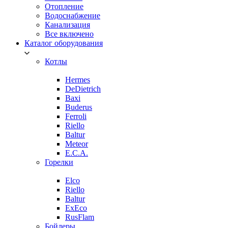
Отопление
Водоснабжение
Канализация
Все включено
Каталог оборудования
Котлы
Hermes
DeDietrich
Baxi
Buderus
Ferroli
Riello
Baltur
Meteor
E.C.A.
Горелки
Elco
Riello
Baltur
ExEco
RusFlam
Бойлеры