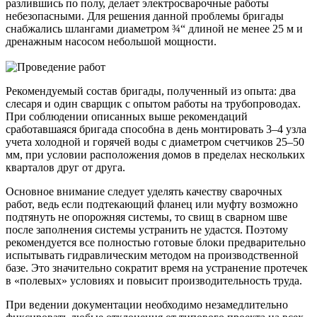
разлившись по полу, делает электросварочные работы
небезопасными. Для решения данной проблемы бригады
снабжались шлангами диаметром ¾“ длиной не менее 25 м и
дренажным насосом небольшой мощности.
Рекомендуемый состав бригады, полученный из опыта: два
слесаря и один сварщик с опытом работы на трубопроводах.
При соблюдении описанных выше рекомендаций
сработавшаяся бригада способна в день монтировать 3–4 узла
учета холодной и горячей воды с диаметром счетчиков 25–50
мм, при условии расположения домов в пределах нескольких
кварталов друг от друга.
Основное внимание следует уделять качеству сварочных
работ, ведь если подтекающий фланец или муфту возможно
подтянуть не опорожняя системы, то свищ в сварном шве
после заполнения системы устранить не удастся. Поэтому
рекомендуется все полностью готовые блоки предварительно
испытывать гидравлическим методом на производственной
базе. Это значительно сократит время на устранение протечек
в «полевых» условиях и повысит производительность труда.
При ведении документации необходимо незамедлительно