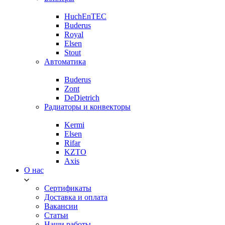
HuchEnTEC
Buderus
Royal
Elsen
Stout
Автоматика
Buderus
Zont
DeDietrich
Радиаторы и конвекторы
Kermi
Elsen
Rifar
KZTO
Axis
О нас
Сертификаты
Доставка и оплата
Вакансии
Статьи
Наши работы