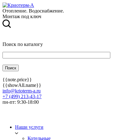
Отопление. Водоснабжение.
Монтаж под ключ
Поиск по каталогу
{{note.price}}
{{showAll.name}}
info@krioterm-a.ru
+7 (499) 213-43-17
пн-пт: 9:30-18:00
Наши услуги
Котельные