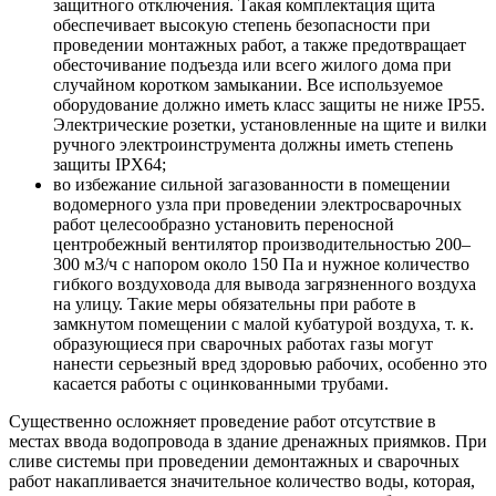
защитного отключения. Такая комплектация щита
обеспечивает высокую степень безопасности при
проведении монтажных работ, а также предотвращает
обесточивание подъезда или всего жилого дома при
случайном коротком замыкании. Все используемое
оборудование должно иметь класс защиты не ниже IP55.
Электрические розетки, установленные на щите и вилки
ручного электроинструмента должны иметь степень
защиты IPX64;
во избежание сильной загазованности в помещении
водомерного узла при проведении электросварочных
работ целесообразно установить переносной
центробежный вентилятор производительностью 200–
300 м3/ч с напором около 150 Па и нужное количество
гибкого воздуховода для вывода загрязненного воздуха
на улицу. Такие меры обязательны при работе в
замкнутом помещении с малой кубатурой воздуха, т. к.
образующиеся при сварочных работах газы могут
нанести серьезный вред здоровью рабочих, особенно это
касается работы с оцинкованными трубами.
Существенно осложняет проведение работ отсутствие в
местах ввода водопровода в здание дренажных приямков. При
сливе системы при проведении демонтажных и сварочных
работ накапливается значительное количество воды, которая,