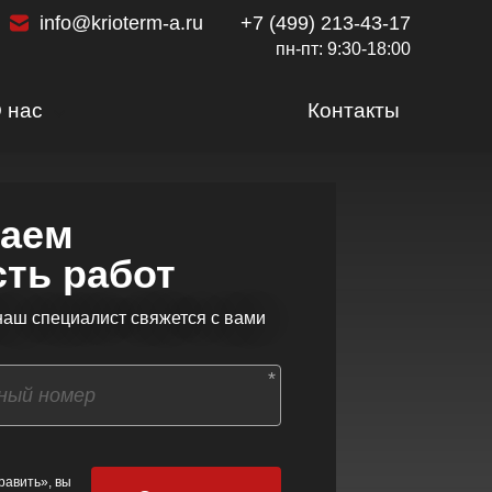
info@krioterm-a.ru
+7 (499) 213-43-17
пн-пт: 9:30-18:00
 нас
Контакты
Сертификаты
Доставка и оплата
таем
Вакансии
ть работ
Статьи
Наши работы
 наш специалист свяжется с вами
Отзывы
*
равить», вы