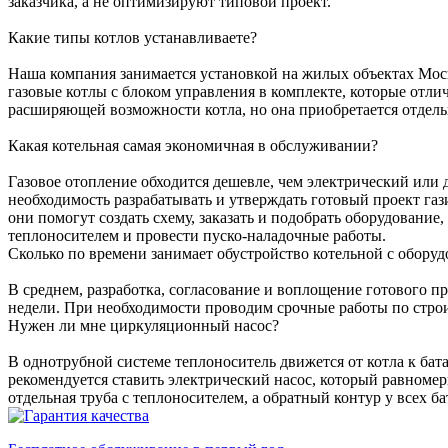
заказчика, а не оптимизируют типовой проект.
Какие типы котлов устанавливаете?
Наша компания занимается установкой на жилых объектах Мос
газовые котлы с блоком управления в комплекте, которые отл
расширяющей возможности котла, но она приобретается отдель
Какая котельная самая экономичная в обслуживании?
Газовое отопление обходится дешевле, чем электрический или 
необходимость разрабатывать и утверждать готовый проект га
они помогут создать схему, заказать и подобрать оборудование
теплоносителем и провести пуско-наладочные работы.
Сколько по времени занимает обустройство котельной с обору
В среднем, разработка, согласование и воплощение готового пр
недели. При необходимости проводим срочные работы по строи
Нужен ли мне циркуляционный насос?
В однотрубной системе теплоноситель движется от котла к ба
рекомендуется ставить электрический насос, который равномер
отдельная труба с теплоносителем, а обратный контур у всех ба