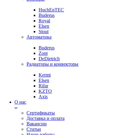
HuchEnTEC
Buderus
Royal
Elsen
Stout
Автоматика
Buderus
Zont
DeDietrich
Радиаторы и конвекторы
Kermi
Elsen
Rifar
KZTO
Axis
О нас
Сертификаты
Доставка и оплата
Вакансии
Статьи
Наши работы