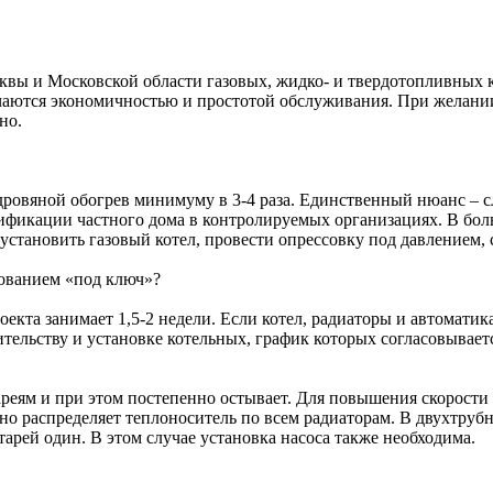
квы и Московской области газовых, жидко- и твердотопливных 
ичаются экономичностью и простотой обслуживания. При желани
но.
дровяной обогрев минимуму в 3-4 раза. Единственный нюанс – с
зификации частного дома в контролируемых организациях. В бол
, установить газовый котел, провести опрессовку под давлением,
дованием «под ключ»?
оекта занимает 1,5-2 недели. Если котел, радиаторы и автомати
тельству и установке котельных, график которых согласовываетс
тареям и при этом постепенно остывает. Для повышения скорост
но распределяет теплоноситель по всем радиаторам. В двухтруб
тарей один. В этом случае установка насоса также необходима.