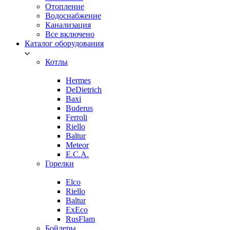
Отопление
Водоснабжение
Канализация
Все включено
Каталог оборудования
Котлы
Hermes
DeDietrich
Baxi
Buderus
Ferroli
Riello
Baltur
Meteor
E.C.A.
Горелки
Elco
Riello
Baltur
ExEco
RusFlam
Бойлеры