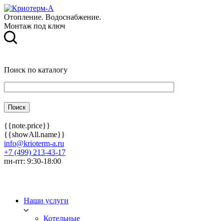
Отопление. Водоснабжение.
Монтаж под ключ
Поиск по каталогу
{{note.price}}
{{showAll.name}}
info@krioterm-a.ru
+7 (499) 213-43-17
пн-пт: 9:30-18:00
Наши услуги
Котельные