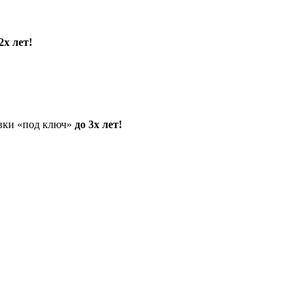
2х лет!
овки «под ключ»
до 3х лет!