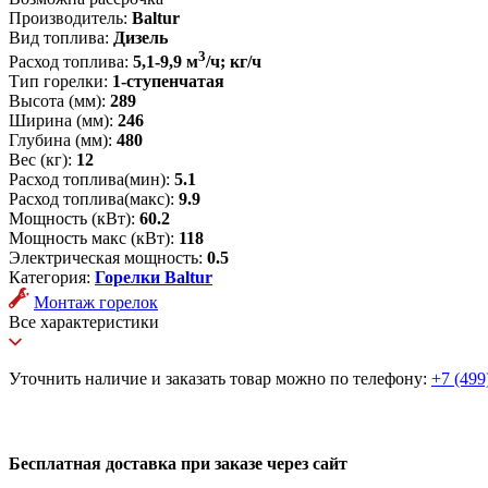
Производитель:
Baltur
Вид топлива:
Дизель
3
Расход топлива:
5,1-9,9 м
/ч; кг/ч
Тип горелки:
1-ступенчатая
Высота (мм):
289
Ширина (мм):
246
Глубина (мм):
480
Вес (кг):
12
Расход топлива(мин):
5.1
Расход топлива(макс):
9.9
Мощность (кВт):
60.2
Мощность макс (кВт):
118
Электрическая мощность:
0.5
Категория:
Горелки Baltur
Монтаж горелок
Все характеристики
Уточнить наличие и заказать товар можно по телефону:
+7 (499
Бесплатная доставка при заказе через сайт