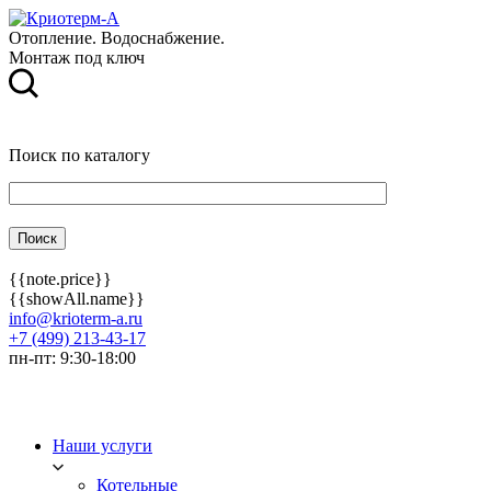
Отопление. Водоснабжение.
Монтаж под ключ
Поиск по каталогу
{{note.price}}
{{showAll.name}}
info@krioterm-a.ru
+7 (499) 213-43-17
пн-пт: 9:30-18:00
Наши услуги
Котельные