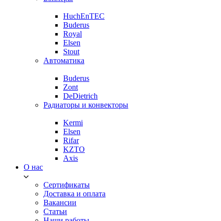
HuchEnTEC
Buderus
Royal
Elsen
Stout
Автоматика
Buderus
Zont
DeDietrich
Радиаторы и конвекторы
Kermi
Elsen
Rifar
KZTO
Axis
О нас
Сертификаты
Доставка и оплата
Вакансии
Статьи
Наши работы