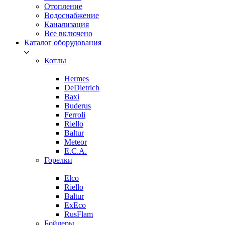
Отопление
Водоснабжение
Канализация
Все включено
Каталог оборудования
Котлы
Hermes
DeDietrich
Baxi
Buderus
Ferroli
Riello
Baltur
Meteor
E.C.A.
Горелки
Elco
Riello
Baltur
ExEco
RusFlam
Бойлеры