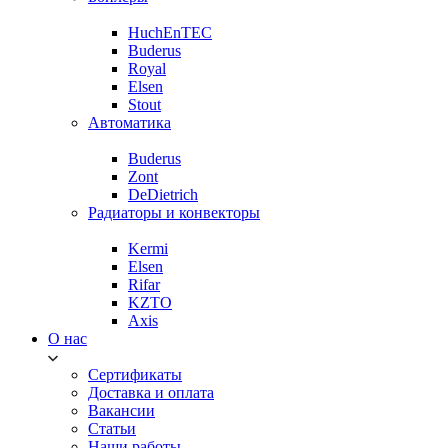
HuchEnTEC
Buderus
Royal
Elsen
Stout
Автоматика
Buderus
Zont
DeDietrich
Радиаторы и конвекторы
Kermi
Elsen
Rifar
KZTO
Axis
О нас
Сертификаты
Доставка и оплата
Вакансии
Статьи
Наши работы