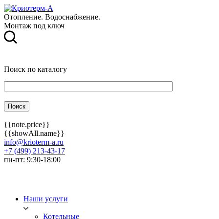
Отопление. Водоснабжение.
Монтаж под ключ
Поиск по каталогу
{{note.price}}
{{showAll.name}}
info@krioterm-a.ru
+7 (499) 213-43-17
пн-пт: 9:30-18:00
Наши услуги
Котельные