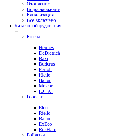
Отопление
Водоснабжение
Канализация
Все включено
Каталог оборудования
Котлы
Hermes
DeDietrich
Baxi
Buderus
Ferroli
Riello
Baltur
Meteor
E.C.A.
Горелки
Elco
Riello
Baltur
ExEco
RusFlam
Бойлеры