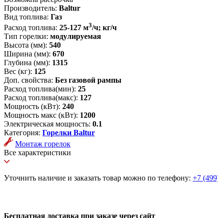
Производитель:
Baltur
Вид топлива:
Газ
3
Расход топлива:
25-127 м
/ч; кг/ч
Тип горелки:
модулируемая
Высота (мм):
540
Ширина (мм):
670
Глубина (мм):
1315
Вес (кг):
125
Доп. свойства:
Без газовой рампы
Расход топлива(мин):
25
Расход топлива(макс):
127
Мощность (кВт):
240
Мощность макс (кВт):
1200
Электрическая мощность:
0.1
Категория:
Горелки Baltur
Монтаж горелок
Все характеристики
Уточнить наличие и заказать товар можно по телефону:
+7 (499
Бесплатная доставка при заказе через сайт