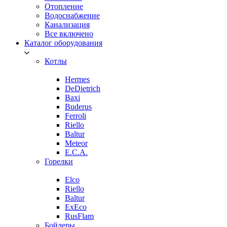
Отопление
Водоснабжение
Канализация
Все включено
Каталог оборудования
Котлы
Hermes
DeDietrich
Baxi
Buderus
Ferroli
Riello
Baltur
Meteor
E.C.A.
Горелки
Elco
Riello
Baltur
ExEco
RusFlam
Бойлеры