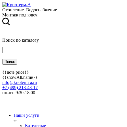
Отопление. Водоснабжение.
Монтаж под ключ
Поиск по каталогу
{{note.price}}
{{showAll.name}}
info@krioterm-a.ru
+7 (499) 213-43-17
пн-пт: 9:30-18:00
Наши услуги
Котельные