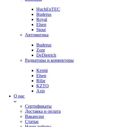
HuchEnTEC
Buderus
Royal
Elsen
Stout
Автоматика
Buderus
Zont
DeDietrich
Радиаторы и конвекторы
Kermi
Elsen
Rifar
KZTO
Axis
О нас
Сертификаты
Доставка и оплата
Вакансии
Статьи
Наши работы