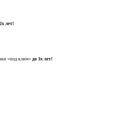
2х лет!
овки «под ключ»
до 3х лет!