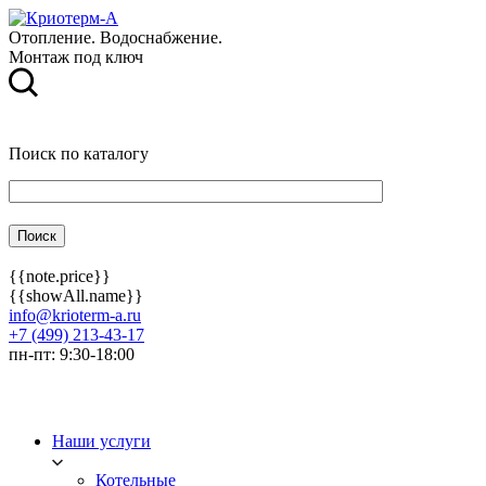
Отопление. Водоснабжение.
Монтаж под ключ
Поиск по каталогу
{{note.price}}
{{showAll.name}}
info@krioterm-a.ru
+7 (499) 213-43-17
пн-пт: 9:30-18:00
Наши услуги
Котельные