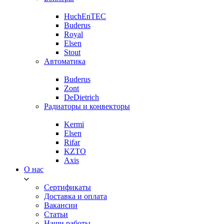
HuchEnTEC
Buderus
Royal
Elsen
Stout
Автоматика
Buderus
Zont
DeDietrich
Радиаторы и конвекторы
Kermi
Elsen
Rifar
KZTO
Axis
О нас
Сертификаты
Доставка и оплата
Вакансии
Статьи
Наши работы