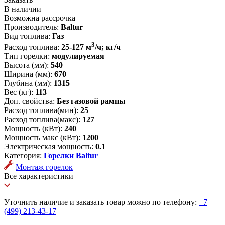
В наличии
Возможна рассрочка
Производитель:
Baltur
Вид топлива:
Газ
3
Расход топлива:
25-127 м
/ч; кг/ч
Тип горелки:
модулируемая
Высота (мм):
540
Ширина (мм):
670
Глубина (мм):
1315
Вес (кг):
113
Доп. свойства:
Без газовой рампы
Расход топлива(мин):
25
Расход топлива(макс):
127
Мощность (кВт):
240
Мощность макс (кВт):
1200
Электрическая мощность:
0.1
Категория:
Горелки Baltur
Монтаж горелок
Все характеристики
Уточнить наличие и заказать товар можно по телефону:
+7
(499) 213-43-17