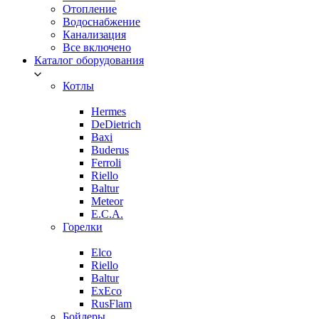
Отопление
Водоснабжение
Канализация
Все включено
Каталог оборудования
Котлы
Hermes
DeDietrich
Baxi
Buderus
Ferroli
Riello
Baltur
Meteor
E.C.A.
Горелки
Elco
Riello
Baltur
ExEco
RusFlam
Бойлеры