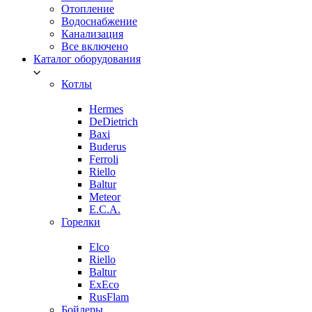
Отопление
Водоснабжение
Канализация
Все включено
Каталог оборудования
Котлы
Hermes
DeDietrich
Baxi
Buderus
Ferroli
Riello
Baltur
Meteor
E.C.A.
Горелки
Elco
Riello
Baltur
ExEco
RusFlam
Бойлеры