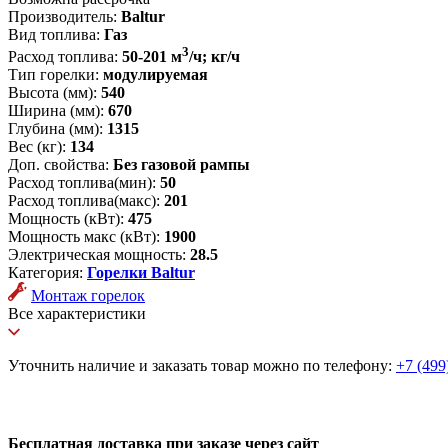
Производитель:
Baltur
Вид топлива:
Газ
3
Расход топлива:
50-201 м
/ч; кг/ч
Тип горелки:
модулируемая
Высота (мм):
540
Ширина (мм):
670
Глубина (мм):
1315
Вес (кг):
134
Доп. свойства:
Без газовой рампы
Расход топлива(мин):
50
Расход топлива(макс):
201
Мощность (кВт):
475
Мощность макс (кВт):
1900
Электрическая мощность:
28.5
Категория:
Горелки Baltur
Монтаж горелок
Все характеристики
Уточнить наличие и заказать товар можно по телефону:
+7 (499
Бесплатная доставка при заказе через сайт