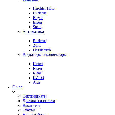
HuchEnTEC
Buderus
Royal
Elsen
Stout
Автоматика
Buderus
Zont
DeDietrich
Радиаторы и конвекторы
Kermi
Elsen
Rifar
KZTO
Axis
О нас
Сертификаты
Доставка и оплата
Вакансии
Статьи
Наши работы