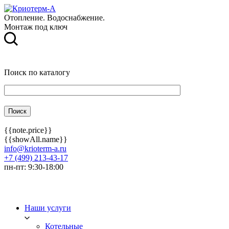
Отопление. Водоснабжение.
Монтаж под ключ
Поиск по каталогу
{{note.price}}
{{showAll.name}}
info@krioterm-a.ru
+7 (499) 213-43-17
пн-пт: 9:30-18:00
Наши услуги
Котельные