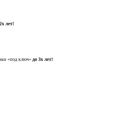
2х лет!
овки «под ключ»
до 3х лет!