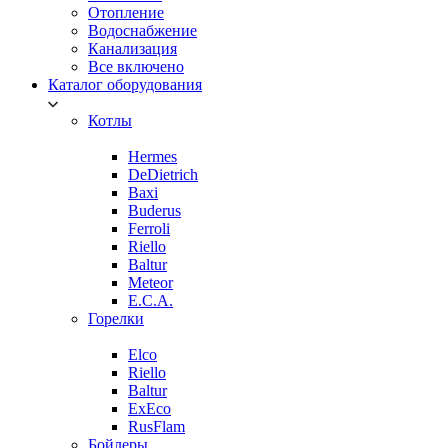
Отопление
Водоснабжение
Канализация
Все включено
Каталог оборудования
Котлы
Hermes
DeDietrich
Baxi
Buderus
Ferroli
Riello
Baltur
Meteor
E.C.A.
Горелки
Elco
Riello
Baltur
ExEco
RusFlam
Бойлеры