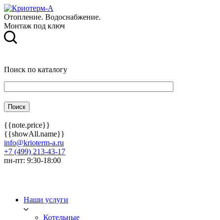
Отопление. Водоснабжение.
Монтаж под ключ
Поиск по каталогу
{{note.price}}
{{showAll.name}}
info@krioterm-a.ru
+7 (499) 213-43-17
пн-пт: 9:30-18:00
Наши услуги
Котельные