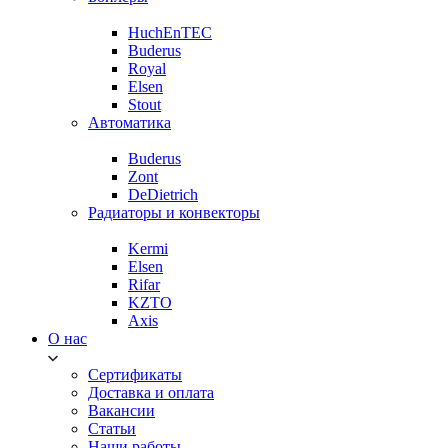
HuchEnTEC
Buderus
Royal
Elsen
Stout
Автоматика
Buderus
Zont
DeDietrich
Радиаторы и конвекторы
Kermi
Elsen
Rifar
KZTO
Axis
О нас
Сертификаты
Доставка и оплата
Вакансии
Статьи
Наши работы