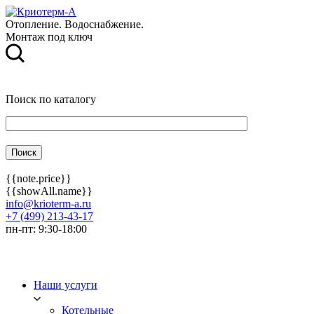
Отопление. Водоснабжение.
Монтаж под ключ
Поиск по каталогу
{{note.price}}
{{showAll.name}}
info@krioterm-a.ru
+7 (499) 213-43-17
пн-пт: 9:30-18:00
Наши услуги
Котельные