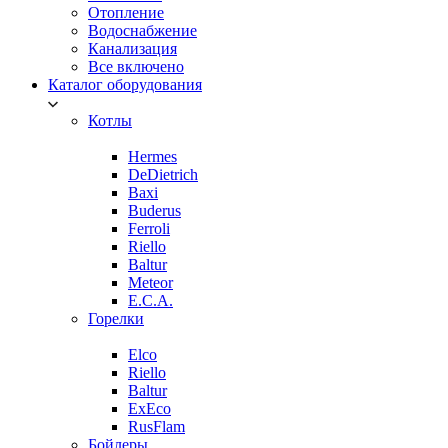
Отопление
Водоснабжение
Канализация
Все включено
Каталог оборудования
Котлы
Hermes
DeDietrich
Baxi
Buderus
Ferroli
Riello
Baltur
Meteor
E.C.A.
Горелки
Elco
Riello
Baltur
ExEco
RusFlam
Бойлеры