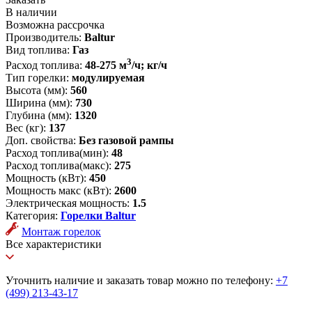
В наличии
Возможна рассрочка
Производитель:
Baltur
Вид топлива:
Газ
3
Расход топлива:
48-275 м
/ч; кг/ч
Тип горелки:
модулируемая
Высота (мм):
560
Ширина (мм):
730
Глубина (мм):
1320
Вес (кг):
137
Доп. свойства:
Без газовой рампы
Расход топлива(мин):
48
Расход топлива(макс):
275
Мощность (кВт):
450
Мощность макс (кВт):
2600
Электрическая мощность:
1.5
Категория:
Горелки Baltur
Монтаж горелок
Все характеристики
Уточнить наличие и заказать товар можно по телефону:
+7
(499) 213-43-17