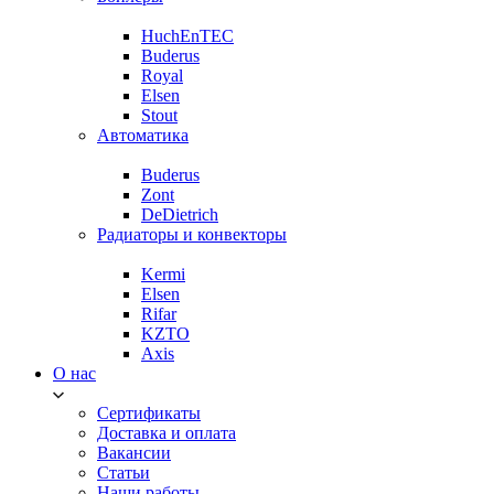
HuchEnTEC
Buderus
Royal
Elsen
Stout
Автоматика
Buderus
Zont
DeDietrich
Радиаторы и конвекторы
Kermi
Elsen
Rifar
KZTO
Axis
О нас
Сертификаты
Доставка и оплата
Вакансии
Статьи
Наши работы