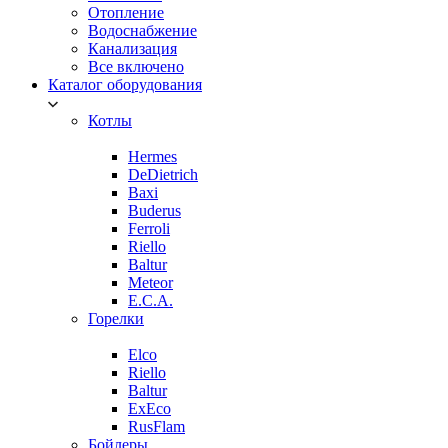
Отопление
Водоснабжение
Канализация
Все включено
Каталог оборудования
Котлы
Hermes
DeDietrich
Baxi
Buderus
Ferroli
Riello
Baltur
Meteor
E.C.A.
Горелки
Elco
Riello
Baltur
ExEco
RusFlam
Бойлеры