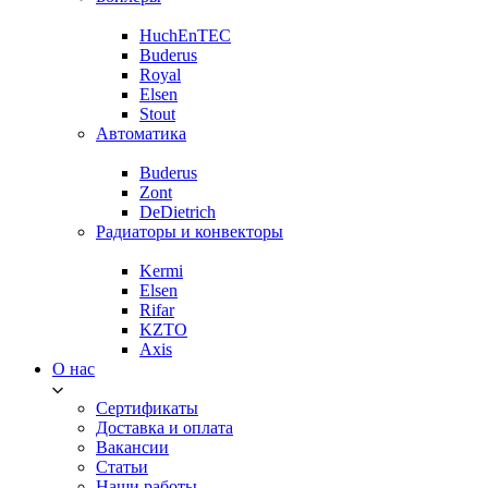
HuchEnTEC
Buderus
Royal
Elsen
Stout
Автоматика
Buderus
Zont
DeDietrich
Радиаторы и конвекторы
Kermi
Elsen
Rifar
KZTO
Axis
О нас
Сертификаты
Доставка и оплата
Вакансии
Статьи
Наши работы