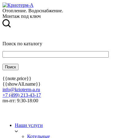
Отопление. Водоснабжение.
Монтаж под ключ
Поиск по каталогу
{{note.price}}
{{showAll.name}}
info@krioterm-a.ru
+7 (499) 213-43-17
пн-пт: 9:30-18:00
Наши услуги
Котельные