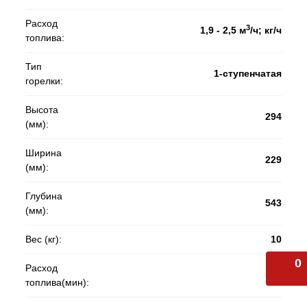
Расход
3
1,9 - 2,5 м
/ч; кг/ч
топлива:
Тип
1-ступенчатая
горелки:
Высота
294
(мм):
Ширина
229
(мм):
Глубина
543
(мм):
Вес (кг):
10
0
Расход
1.9
топлива(мин):