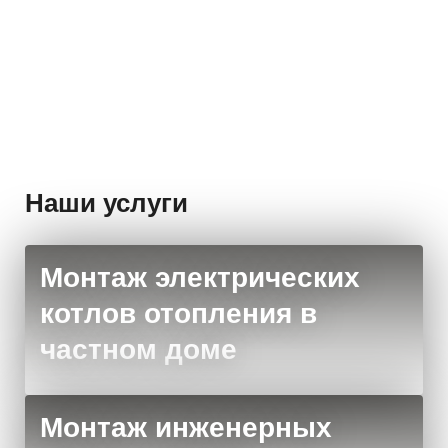
Стоимость:
Стои
Заказать
по запросу
по 
Наши услуги
Монтаж электрических
котлов отопления в
частном доме
Монтаж инженерных