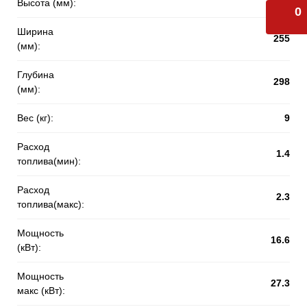
Высота (мм):
210
0
Ширина
255
(мм):
Глубина
298
(мм):
Вес (кг):
9
Расход
1.4
топлива(мин):
Расход
2.3
топлива(макс):
Мощность
16.6
(кВт):
Мощность
27.3
макс (кВт):