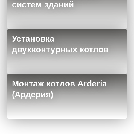
систем зданий
Установка
двухконтурных котлов
Монтаж котлов Arderia
(Ардерия)