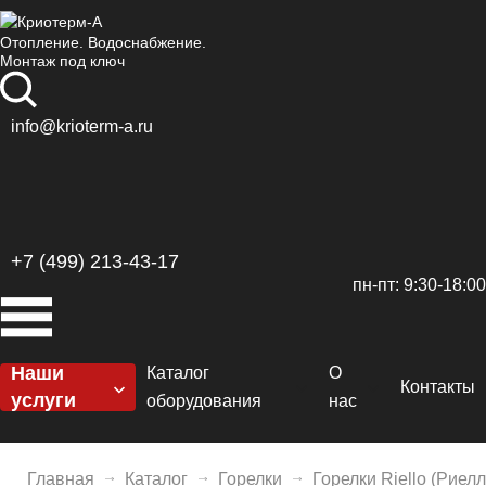
Отопление. Водоснабжение.
Монтаж под ключ
info@krioterm-a.ru
+7 (499) 213-43-17
пн-пт: 9:30-18:00
Наши
Каталог
О
Контакты
услуги
оборудования
нас
Котельные
Котлы
Сертификаты
H
Отопление
Главная
Каталог
Горелки
Горелки Riello (Риелл
Горелки
Доставка и оплат
De
El