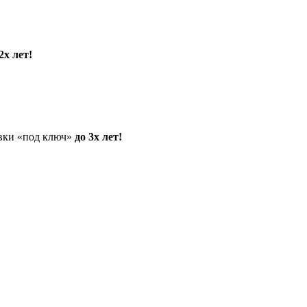
2х лет!
овки «под ключ»
до 3х лет!