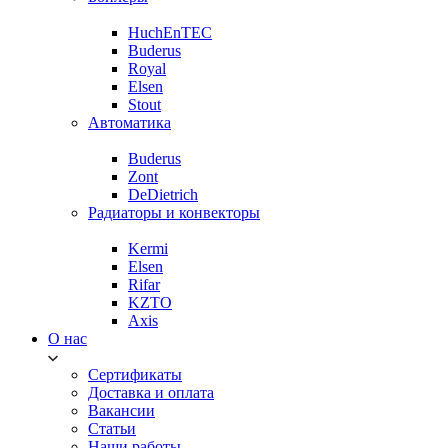
HuchEnTEC
Buderus
Royal
Elsen
Stout
Автоматика
Buderus
Zont
DeDietrich
Радиаторы и конвекторы
Kermi
Elsen
Rifar
KZTO
Axis
О нас
Сертификаты
Доставка и оплата
Вакансии
Статьи
Наши работы