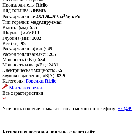
Производитель:
Riello
Вид топлива:
Дизель
3
Расход топлива:
45/120–205 м
/ч; кг/ч
Тип горелки:
модулируемая
Высота (мм):
555
Ширина (мм):
813
Глубина (мм):
1082
Вес (кг):
95
Расход топлива(мин):
45
Расход топлива(макс):
205
Мощность (кВт):
534
Мощность макс (кВт):
2431
Электрическая мощность:
5.5
Звуковое давление, дБ(А):
83.9
Категория:
Горелки Riello
Монтаж горелок
Все характеристики
Уточнить наличие и заказать товар можно по телефону:
+7 (499
Бесплатная доставка при заказе через сайт