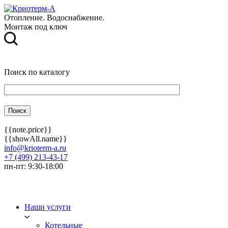
Отопление. Водоснабжение.
Монтаж под ключ
Поиск по каталогу
{{note.price}}
{{showAll.name}}
info@krioterm-a.ru
+7 (499) 213-43-17
пн-пт: 9:30-18:00
Наши услуги
Котельные