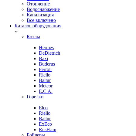
Отопление
Водоснабжение
Канализация
Все включено
Каталог оборудования
Котлы
Hermes
DeDietrich
Baxi
Buderus
Ferroli
Riello
Baltur
Meteor
E.C.A.
Горелки
Elco
Riello
Baltur
ExEco
RusFlam
Бойлеры