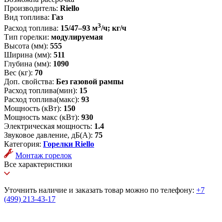
Производитель:
Riello
Вид топлива:
Газ
3
Расход топлива:
15/47–93 м
/ч; кг/ч
Тип горелки:
модулируемая
Высота (мм):
555
Ширина (мм):
511
Глубина (мм):
1090
Вес (кг):
70
Доп. свойства:
Без газовой рампы
Расход топлива(мин):
15
Расход топлива(макс):
93
Мощность (кВт):
150
Мощность макс (кВт):
930
Электрическая мощность:
1.4
Звуковое давление, дБ(А):
75
Категория:
Горелки Riello
Монтаж горелок
Все характеристики
Уточнить наличие и заказать товар можно по телефону:
+7
(499) 213-43-17