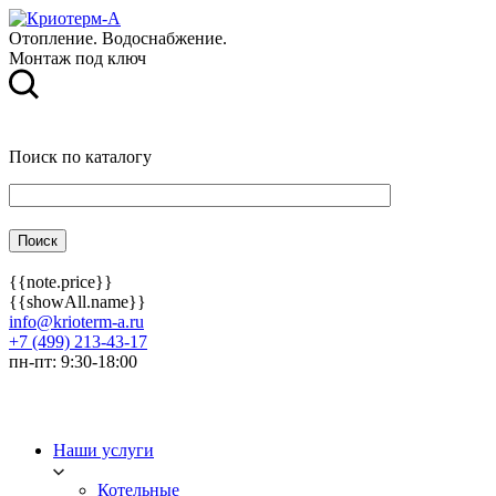
Отопление. Водоснабжение.
Монтаж под ключ
Поиск по каталогу
{{note.price}}
{{showAll.name}}
info@krioterm-a.ru
+7 (499) 213-43-17
пн-пт: 9:30-18:00
Наши услуги
Котельные