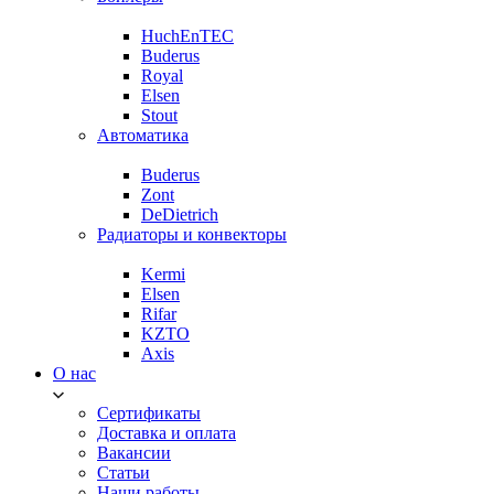
HuchEnTEC
Buderus
Royal
Elsen
Stout
Автоматика
Buderus
Zont
DeDietrich
Радиаторы и конвекторы
Kermi
Elsen
Rifar
KZTO
Axis
О нас
Сертификаты
Доставка и оплата
Вакансии
Статьи
Наши работы