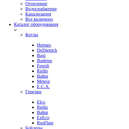
Отопление
Водоснабжение
Канализация
Все включено
Каталог оборудования
Котлы
Hermes
DeDietrich
Baxi
Buderus
Ferroli
Riello
Baltur
Meteor
E.C.A.
Горелки
Elco
Riello
Baltur
ExEco
RusFlam
Бойлеры