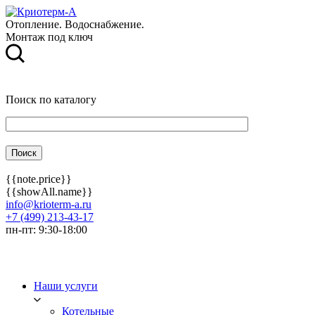
Отопление. Водоснабжение.
Монтаж под ключ
Поиск по каталогу
{{note.price}}
{{showAll.name}}
info@krioterm-a.ru
+7 (499) 213-43-17
пн-пт: 9:30-18:00
Наши услуги
Котельные