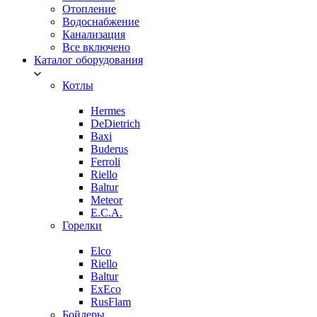
Отопление
Водоснабжение
Канализация
Все включено
Каталог оборудования
Котлы
Hermes
DeDietrich
Baxi
Buderus
Ferroli
Riello
Baltur
Meteor
E.C.A.
Горелки
Elco
Riello
Baltur
ExEco
RusFlam
Бойлеры