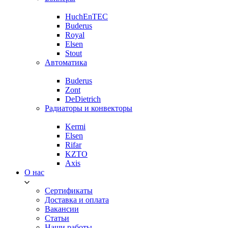
HuchEnTEC
Buderus
Royal
Elsen
Stout
Автоматика
Buderus
Zont
DeDietrich
Радиаторы и конвекторы
Kermi
Elsen
Rifar
KZTO
Axis
О нас
Сертификаты
Доставка и оплата
Вакансии
Статьи
Наши работы