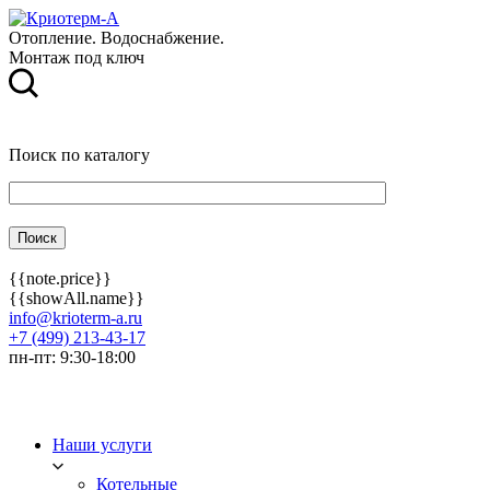
Отопление. Водоснабжение.
Монтаж под ключ
Поиск по каталогу
{{note.price}}
{{showAll.name}}
info@krioterm-a.ru
+7 (499) 213-43-17
пн-пт: 9:30-18:00
Наши услуги
Котельные