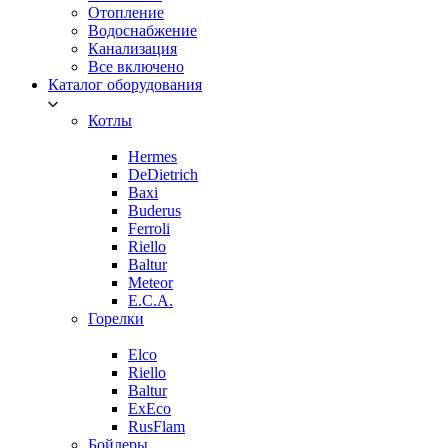
Отопление
Водоснабжение
Канализация
Все включено
Каталог оборудования
Котлы
Hermes
DeDietrich
Baxi
Buderus
Ferroli
Riello
Baltur
Meteor
E.C.A.
Горелки
Elco
Riello
Baltur
ExEco
RusFlam
Бойлеры