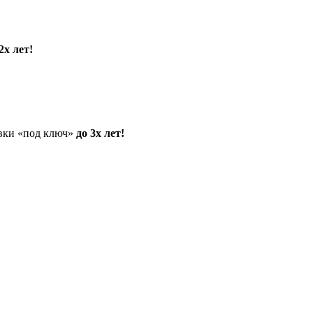
2х лет!
овки «под ключ»
до 3х лет!