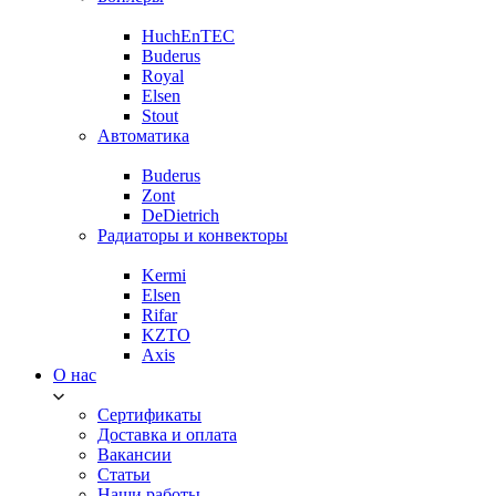
HuchEnTEC
Buderus
Royal
Elsen
Stout
Автоматика
Buderus
Zont
DeDietrich
Радиаторы и конвекторы
Kermi
Elsen
Rifar
KZTO
Axis
О нас
Сертификаты
Доставка и оплата
Вакансии
Статьи
Наши работы