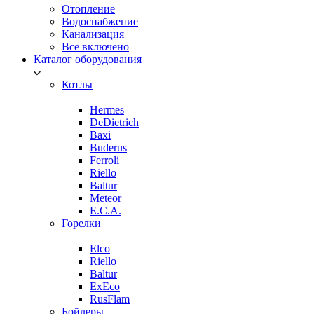
Отопление
Водоснабжение
Канализация
Все включено
Каталог оборудования
Котлы
Hermes
DeDietrich
Baxi
Buderus
Ferroli
Riello
Baltur
Meteor
E.C.A.
Горелки
Elco
Riello
Baltur
ExEco
RusFlam
Бойлеры