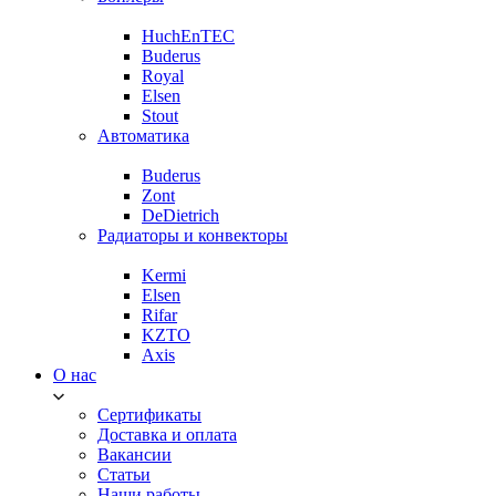
HuchEnTEC
Buderus
Royal
Elsen
Stout
Автоматика
Buderus
Zont
DeDietrich
Радиаторы и конвекторы
Kermi
Elsen
Rifar
KZTO
Axis
О нас
Сертификаты
Доставка и оплата
Вакансии
Статьи
Наши работы