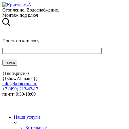
Отопление. Водоснабжение.
Монтаж под ключ
Поиск по каталогу
{{note.price}}
{{showAll.name}}
info@krioterm-a.ru
+7 (499) 213-43-17
пн-пт: 9:30-18:00
Наши услуги
Котельные