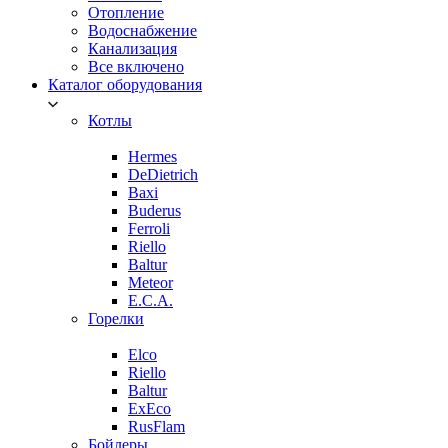
Отопление
Водоснабжение
Канализация
Все включено
Каталог оборудования
Котлы
Hermes
DeDietrich
Baxi
Buderus
Ferroli
Riello
Baltur
Meteor
E.C.A.
Горелки
Elco
Riello
Baltur
ExEco
RusFlam
Бойлеры