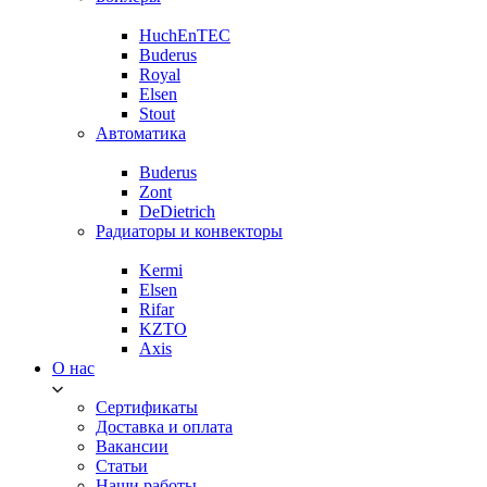
HuchEnTEC
Buderus
Royal
Elsen
Stout
Автоматика
Buderus
Zont
DeDietrich
Радиаторы и конвекторы
Kermi
Elsen
Rifar
KZTO
Axis
О нас
Сертификаты
Доставка и оплата
Вакансии
Статьи
Наши работы