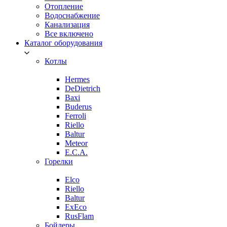
Отопление
Водоснабжение
Канализация
Все включено
Каталог оборудования
Котлы
Hermes
DeDietrich
Baxi
Buderus
Ferroli
Riello
Baltur
Meteor
E.C.A.
Горелки
Elco
Riello
Baltur
ExEco
RusFlam
Бойлеры