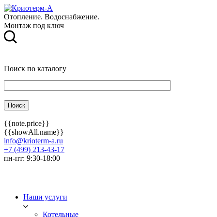
Отопление. Водоснабжение.
Монтаж под ключ
Поиск по каталогу
{{note.price}}
{{showAll.name}}
info@krioterm-a.ru
+7 (499) 213-43-17
пн-пт: 9:30-18:00
Наши услуги
Котельные