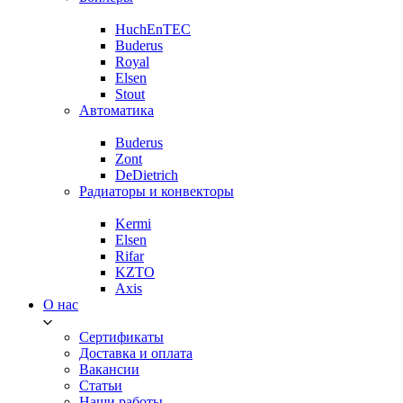
HuchEnTEC
Buderus
Royal
Elsen
Stout
Автоматика
Buderus
Zont
DeDietrich
Радиаторы и конвекторы
Kermi
Elsen
Rifar
KZTO
Axis
О нас
Сертификаты
Доставка и оплата
Вакансии
Статьи
Наши работы