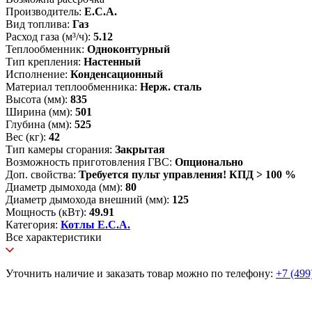
Производитель:
E.C.A.
Вид топлива:
Газ
Расход газа (м³/ч):
5.12
Теплообменник:
Одноконтурный
Тип крепления:
Настенный
Исполнение:
Конденсационный
Материал теплообменника:
Нерж. cталь
Высота (мм):
835
Ширина (мм):
501
Глубина (мм):
525
Вес (кг):
42
Тип камеры сгорания:
Закрытая
Возможность приготовления ГВС:
Опционально
Доп. свойства:
Требуется пульт управления! КПД > 100 %
Диаметр дымохода (мм):
80
Диаметр дымохода внешний (мм):
125
Мощность (кВт):
49.91
Категория:
Котлы E.C.A.
Все характеристики
Уточнить наличие и заказать товар можно по телефону:
+7 (499