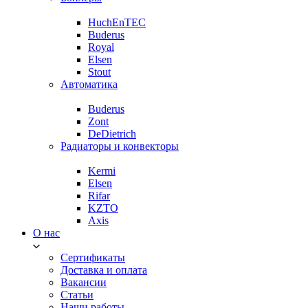
HuchEnTEC
Buderus
Royal
Elsen
Stout
Автоматика
Buderus
Zont
DeDietrich
Радиаторы и конвекторы
Kermi
Elsen
Rifar
KZTO
Axis
О нас
Сертификаты
Доставка и оплата
Вакансии
Статьи
Наши работы