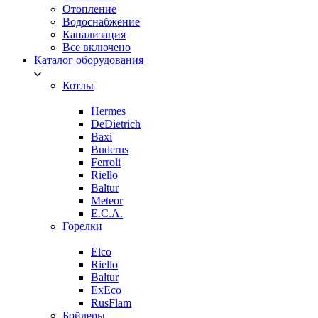
Отопление
Водоснабжение
Канализация
Все включено
Каталог оборудования
Котлы
Hermes
DeDietrich
Baxi
Buderus
Ferroli
Riello
Baltur
Meteor
E.C.A.
Горелки
Elco
Riello
Baltur
ExEco
RusFlam
Бойлеры