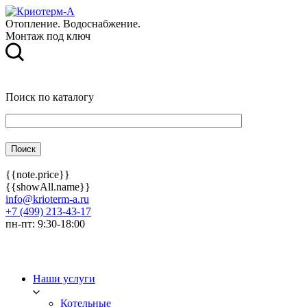
Отопление. Водоснабжение.
Монтаж под ключ
Поиск по каталогу
{{note.price}}
{{showAll.name}}
info@krioterm-a.ru
+7 (499) 213-43-17
пн-пт: 9:30-18:00
Наши услуги
Котельные